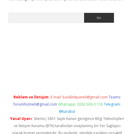
Arama
ino
Reklam ve İletişim:
E-mail:
backlinkpaneli@gmail.com
Teams:
forumhizmeti@gmail.com
Whatsapp: 0262 606 0 726
Telegram:
@karabul
Yasal Uyarı:
Sitemiz, 5651 Sayılı Kanun gereğince Bilgi Teknolojileri
ve İletişim Kurumu (BTK) tarafından onaylanmış bir Yer Sağlayıcı
olarak hizmet vermektedir. Bu nedenle, sitedeki içerikleri proaktif