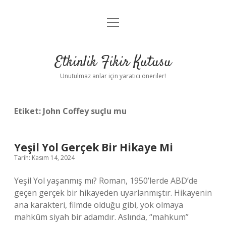
menüyü
Anasayfa
aç
Gizlilik Politikası
Etkinlik Fikir Kutusu
Yasal Uyarı
Unutulmaz anlar için yaratıcı öneriler!
Hakkımızda
Etiket:
John Coffey suçlu mu
Yeşil Yol Gerçek Bir Hikaye Mi
Tarih: Kasım 14, 2024
Yeşil Yol yaşanmış mı? Roman, 1950’lerde ABD’de
geçen gerçek bir hikayeden uyarlanmıştır. Hikayenin
ana karakteri, filmde olduğu gibi, yok olmaya
mahkûm siyah bir adamdır. Aslında, “mahkum”