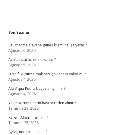
Sidebar
Son Yazılar
Eau thermale avene güneş kremi ne işe yarar ?
Ağustos 6, 2026
Avukat staj ücreti ne kadar ?
Ağustos 5, 2026
B sınıfı kurutma makinesi çok enerji yakar mı ?
Ağustos 4, 2026
Alo Aqua Pudra beyazlar için mi ?
Ağustos 4, 2026
Yakın koruma sertifikası nereden alınır ?
Temmuz 29, 2026
Kerem Allah’ın ismi mi ?
Temmuz 25, 2026
Ayraç neden kullanılır ?