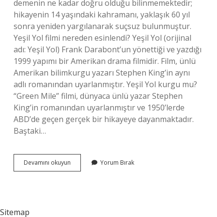
demenin ne kadar doğru olduğu bilinmemektedir;
hikayenin 14 yaşındaki kahramanı, yaklaşık 60 yıl
sonra yeniden yargılanarak suçsuz bulunmuştur.
Yeşil Yol filmi nereden esinlendi? Yeşil Yol (orijinal
adı: Yeşil Yol) Frank Darabont’un yönettiği ve yazdığı
1999 yapımı bir Amerikan drama filmidir. Film, ünlü
Amerikan bilimkurgu yazarı Stephen King’in aynı
adlı romanından uyarlanmıştır. Yeşil Yol kurgu mu?
“Green Mile” filmi, dünyaca ünlü yazar Stephen
King’in romanından uyarlanmıştır ve 1950’lerde
ABD’de geçen gerçek bir hikayeye dayanmaktadır.
Baştaki…
Yeşil
Devamını okuyun
Yorum Bırak
Yol
Gerçek
Bir
Hikaye
Mi
Sitemap