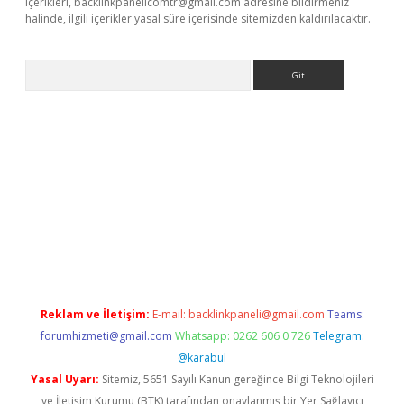
içerikleri,
backlinkpanelicomtr@gmail.com
adresine bildirmeniz
halinde, ilgili içerikler yasal süre içerisinde sitemizden kaldırılacaktır.
Arama
sino
Reklam ve İletişim:
E-mail:
backlinkpaneli@gmail.com
Teams:
forumhizmeti@gmail.com
Whatsapp: 0262 606 0 726
Telegram:
@karabul
Yasal Uyarı:
Sitemiz, 5651 Sayılı Kanun gereğince Bilgi Teknolojileri
ve İletişim Kurumu (BTK) tarafından onaylanmış bir Yer Sağlayıcı