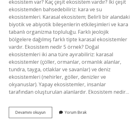
ekosistem var? Kaç çeşit ekosistem vardır? İki çeşit
ekosistemden bahsedebiliriz: kara ve su
ekosistemleri. Karasal ekosistem; Belirli bir alandaki
biyotik ve abiyotik bileşenlerin etkileşimleri ve kara
tabanlı organizma topluluğu. Farklı jeolojik
bölgelere dağılmış farklı tipte karasal ekosistemler
vardır. Ekosistem nedir 5 örnek? Doğal
ekosistemleri iki ana türe ayırabiliriz: karasal
ekosistemler (çöller, ormanlar, ormanlık alanlar,
tundra, tayga, otlaklar ve savanlar) ve deniz
ekosistemleri (nehirler, göller, denizler ve
okyanuslar). Yapay ekosistemler, insanlar
tarafından oluşturulan alanlardır. Ekosistem nedir…
En
Devamını okuyun
Yorum Bırak
Küçük
Ekosistem
Nedir