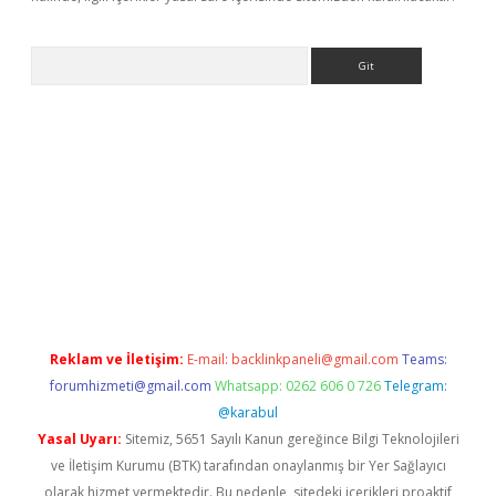
Arama
ino
Reklam ve İletişim:
E-mail:
backlinkpaneli@gmail.com
Teams:
forumhizmeti@gmail.com
Whatsapp: 0262 606 0 726
Telegram:
@karabul
Yasal Uyarı:
Sitemiz, 5651 Sayılı Kanun gereğince Bilgi Teknolojileri
ve İletişim Kurumu (BTK) tarafından onaylanmış bir Yer Sağlayıcı
olarak hizmet vermektedir. Bu nedenle, sitedeki içerikleri proaktif