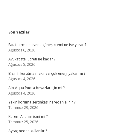
Sidebar
Son Yazılar
Eau thermale avene güneş kremi ne işe yarar ?
Ağustos 6, 2026
Avukat staj ücreti ne kadar ?
Ağustos 5, 2026
B sınıfı kurutma makinesi çok enerji yakar mı ?
Ağustos 4, 2026
Alo Aqua Pudra beyazlar için mi ?
Ağustos 4, 2026
Yakın koruma sertifikası nereden alınır ?
Temmuz 29, 2026
Kerem Allah’ın ismi mi ?
Temmuz 25, 2026
Ayraç neden kullanılır ?