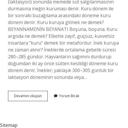
(laktasyon) sonunda memede süt salgılanmasının
durmasına ineğin kuruması denir. Kuru dönem ile
bir sonraki buzağılama arasındaki döneme kuru
dönem denir. Kuru kuruya gitmek ne demek?
BEYANNAMENİN BEYANATI Boşuna, boşuna. Kuru
argoda ne demek? Elbette zayıf, güçsüz, kuvvetsiz
insanlara “kuru” demek bir metafordur. İnek kuruya
ne zaman alınır? İneklerde ortalama gebelik süresi
280–285 gündür. Hayvanların sağımını durdurup
doğumdan iki ay önce sütten kesildiği döneme kuru
dönem denir. İnekler; yaklaşık 300–305 günlük bir
laktasyon döneminin sonunda veya…
Kuruya
Devamını okuyun
Yorum Bırak
Ne
Demek
Sitemap