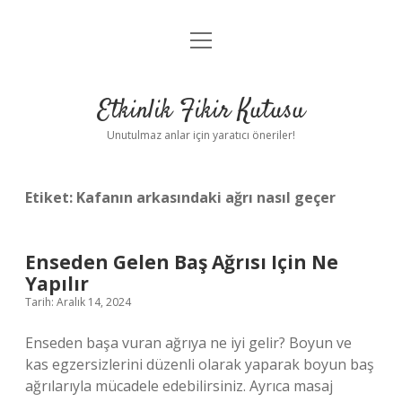
menüyü
Anasayfa
aç
Gizlilik Politikası
Etkinlik Fikir Kutusu
Yasal Uyarı
Unutulmaz anlar için yaratıcı öneriler!
Hakkımızda
Etiket:
Kafanın arkasındaki ağrı nasıl geçer
Enseden Gelen Baş Ağrısı Için Ne
Yapılır
Tarih: Aralık 14, 2024
Enseden başa vuran ağrıya ne iyi gelir? Boyun ve
kas egzersizlerini düzenli olarak yaparak boyun baş
ağrılarıyla mücadele edebilirsiniz. Ayrıca masaj