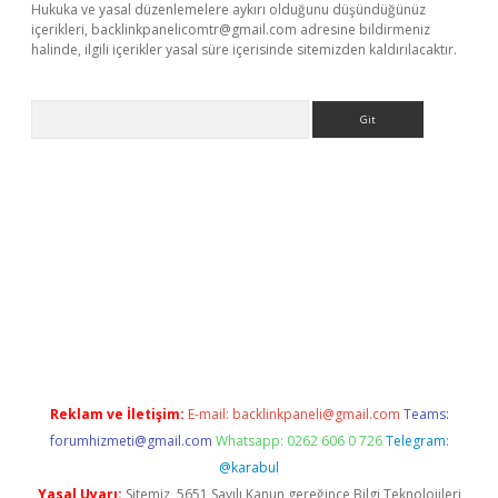
Hukuka ve yasal düzenlemelere aykırı olduğunu düşündüğünüz
içerikleri,
backlinkpanelicomtr@gmail.com
adresine bildirmeniz
halinde, ilgili içerikler yasal süre içerisinde sitemizden kaldırılacaktır.
Arama
sino
Reklam ve İletişim:
E-mail:
backlinkpaneli@gmail.com
Teams:
forumhizmeti@gmail.com
Whatsapp: 0262 606 0 726
Telegram:
@karabul
Yasal Uyarı:
Sitemiz, 5651 Sayılı Kanun gereğince Bilgi Teknolojileri