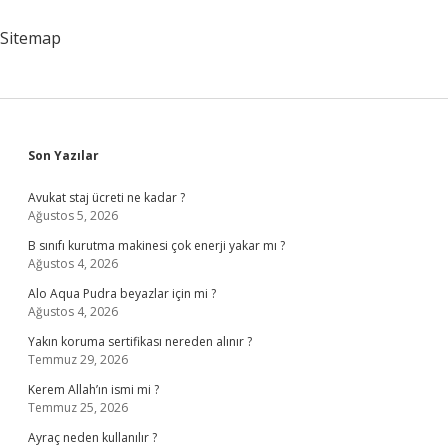
Için
Ne
Sitemap
Yapılır
Sidebar
Son Yazılar
Avukat staj ücreti ne kadar ?
Ağustos 5, 2026
B sınıfı kurutma makinesi çok enerji yakar mı ?
Ağustos 4, 2026
Alo Aqua Pudra beyazlar için mi ?
Ağustos 4, 2026
Yakın koruma sertifikası nereden alınır ?
Temmuz 29, 2026
Kerem Allah’ın ismi mi ?
Temmuz 25, 2026
Ayraç neden kullanılır ?