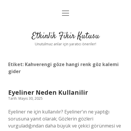
menüyü
Anasayfa
aç
Gizlilik Politikası
Etkinlik Fikir Kutusu
Yasal Uyarı
Unutulmaz anlar için yaratıcı öneriler!
Hakkımızda
Etiket:
Kahverengi göze hangi renk göz kalemi
gider
Eyeliner Neden Kullanilir
Tarih: Mayıs 30, 2025
Eyeliner ne için kullanılır? Eyeliner’ın ne yaptığı
sorusuna yanıt olarak; Gözlerin gözleri
vurguladığından daha büyük ve çekici görünmesi ve