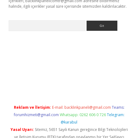
içerikleri,
backlinkpanelicomtr@gmail.com
adresine bildirmeniz
halinde, ilgili içerikler yasal süre içerisinde sitemizden kaldırılacaktır.
Arama
ino
Reklam ve İletişim:
E-mail:
backlinkpaneli@gmail.com
Teams:
forumhizmeti@gmail.com
Whatsapp: 0262 606 0 726
Telegram:
@karabul
Yasal Uyarı:
Sitemiz, 5651 Sayılı Kanun gereğince Bilgi Teknolojileri
ve İletişim Kurumu (BTK) tarafından onaylanmış bir Yer Sağlayıcı