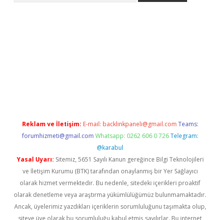
ino
Reklam ve İletişim:
E-mail:
backlinkpaneli@gmail.com
Teams:
forumhizmeti@gmail.com
Whatsapp: 0262 606 0 726
Telegram:
@karabul
Yasal Uyarı:
Sitemiz, 5651 Sayılı Kanun gereğince Bilgi Teknolojileri
ve İletişim Kurumu (BTK) tarafından onaylanmış bir Yer Sağlayıcı
olarak hizmet vermektedir. Bu nedenle, sitedeki içerikleri proaktif
olarak denetleme veya araştırma yükümlülüğümüz bulunmamaktadır.
Ancak, üyelerimiz yazdıkları içeriklerin sorumluluğunu taşımakta olup,
siteye üye olarak bu sorumluluğu kabul etmiş sayılırlar. Bu internet