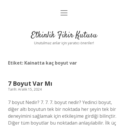
menüyü
Anasayfa
aç
Gizlilik Politikası
Etkinlik Fikir Kutusu
Yasal Uyarı
Unutulmaz anlar için yaratıcı öneriler!
Hakkımızda
Etiket:
Kainatta kaç boyut var
7 Boyut Var Mı
Tarih: Aralık 15, 2024
7 boyut Nedir? 7. 7. 7. boyut nedir? Yedinci boyut,
diğer altı boyutun tek bir noktada her şeyin tek bir
deneyimini sağlamak için etkileşime girdiği bilinçtir.
Diğer tüm boyutlar bu noktadan anlaşılabilir. İlk üç