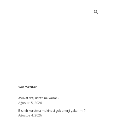
Sidebar
Son Yazılar
vdcasino
Avukat staj ücreti ne kadar ?
Ağustos 5, 2026
B sınıfı kurutma makinesi çok enerji yakar mı ?
Ağustos 4, 2026