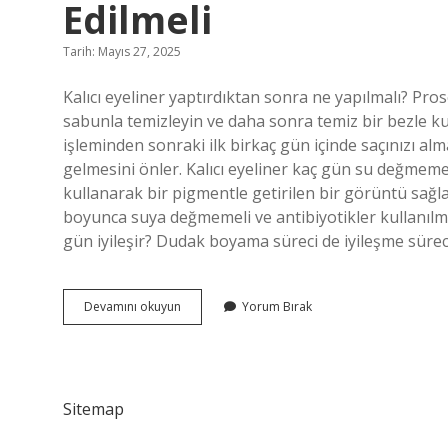
Edilmeli
Tarih: Mayıs 27, 2025
Kalıcı eyeliner yaptırdıktan sonra ne yapılmalı? Pros
sabunla temizleyin ve daha sonra temiz bir bezle kur
işleminden sonraki ilk birkaç gün içinde saçınızı al
gelmesini önler. Kalıcı eyeliner kaç gün su değmemel
kullanarak bir pigmentle getirilen bir görüntü sa
boyunca suya değmemeli ve antibiyotikler kullanılmalı
gün iyileşir? Dudak boyama süreci de iyileşme süre
Kalıcı
Devamını okuyun
Yorum Bırak
Eyeliner
Sonrası
Nelere
Dikkat
Edilmeli
Sitemap