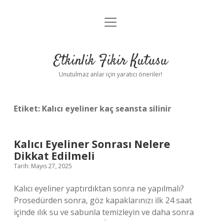
menüyü
Anasayfa
aç
Gizlilik Politikası
Etkinlik Fikir Kutusu
Yasal Uyarı
Unutulmaz anlar için yaratıcı öneriler!
Hakkımızda
Etiket:
Kalıcı eyeliner kaç seansta silinir
Kalıcı Eyeliner Sonrası Nelere
Dikkat Edilmeli
Tarih: Mayıs 27, 2025
Kalıcı eyeliner yaptırdıktan sonra ne yapılmalı?
Prosedürden sonra, göz kapaklarınızı ilk 24 saat
içinde ılık su ve sabunla temizleyin ve daha sonra