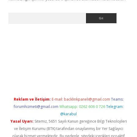
Arama
ino
Reklam ve İletişim:
E-mail:
backlinkpaneli@gmail.com
Teams:
forumhizmeti@gmail.com
Whatsapp: 0262 606 0 726
Telegram:
@karabul
Yasal Uyarı:
Sitemiz, 5651 Sayılı Kanun gereğince Bilgi Teknolojileri
ve İletişim Kurumu (BTK) tarafından onaylanmış bir Yer Sağlayıcı
olarak hizmet vermektedir. Bu nedenle, sitedeki içerikleri proaktif