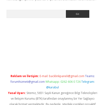
Arama
ino
Reklam ve İletişim:
E-mail:
backlinkpaneli@gmail.com
Teams:
forumhizmeti@gmail.com
Whatsapp: 0262 606 0 726
Telegram:
@karabul
Yasal Uyarı:
Sitemiz, 5651 Sayılı Kanun gereğince Bilgi Teknolojileri
ve İletişim Kurumu (BTK) tarafından onaylanmış bir Yer Sağlayıcı
olarak hizmet vermektedir. Bu nedenle, sitedeki içerikleri proaktif