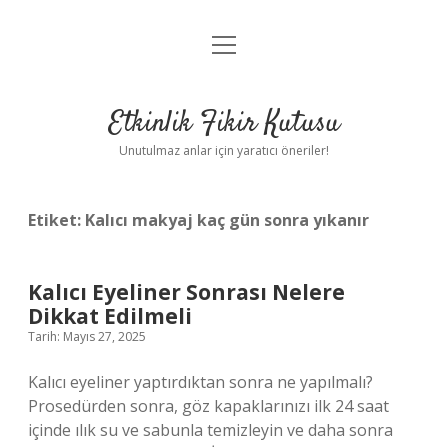
menüyü
Anasayfa
aç
Gizlilik Politikası
Etkinlik Fikir Kutusu
Yasal Uyarı
Unutulmaz anlar için yaratıcı öneriler!
Hakkımızda
Etiket:
Kalıcı makyaj kaç gün sonra yıkanır
Kalıcı Eyeliner Sonrası Nelere
Dikkat Edilmeli
Tarih: Mayıs 27, 2025
Kalıcı eyeliner yaptırdıktan sonra ne yapılmalı?
Prosedürden sonra, göz kapaklarınızı ilk 24 saat
içinde ılık su ve sabunla temizleyin ve daha sonra