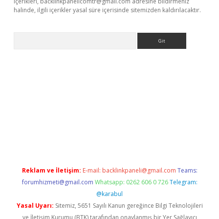
içerikleri,
backlinkpanelicomtr@gmail.com
adresine bildirmeniz
halinde, ilgili içerikler yasal süre içerisinde sitemizden kaldırılacaktır.
Arama
ino
Reklam ve İletişim:
E-mail:
backlinkpaneli@gmail.com
Teams:
forumhizmeti@gmail.com
Whatsapp: 0262 606 0 726
Telegram:
@karabul
Yasal Uyarı:
Sitemiz, 5651 Sayılı Kanun gereğince Bilgi Teknolojileri
ve İletişim Kurumu (BTK) tarafından onaylanmış bir Yer Sağlayıcı