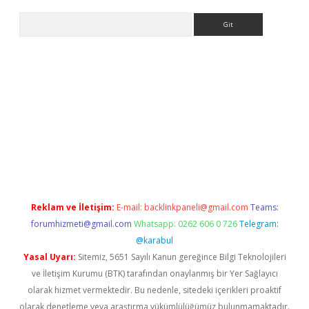
Arama
ino
Reklam ve İletişim:
E-mail:
backlinkpaneli@gmail.com
Teams:
forumhizmeti@gmail.com
Whatsapp: 0262 606 0 726
Telegram:
@karabul
Yasal Uyarı:
Sitemiz, 5651 Sayılı Kanun gereğince Bilgi Teknolojileri
ve İletişim Kurumu (BTK) tarafından onaylanmış bir Yer Sağlayıcı
olarak hizmet vermektedir. Bu nedenle, sitedeki içerikleri proaktif
olarak denetleme veya araştırma yükümlülüğümüz bulunmamaktadır.