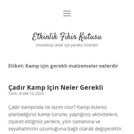
menüyü
Anasayfa
aç
Gizlilik Politikası
Etkinlik Fikir Kutusu
Yasal Uyarı
Unutulmaz anlar için yaratıcı öneriler!
Hakkımızda
Etiket:
Kamp için gerekli malzemeler nelerdir
Çadır Kamp Için Neler Gerekli
Tarih: Aralık 10, 2024
Çadır kampında ne lazım olur? Kamp listeniz
planladığınız kamp türüne, yaptığınız aktivitelere,
ziyaret ettiğiniz yerlere, yılın zamanına ve
seyahatinizin uzunluğuna bağlı olarak değişecektir.