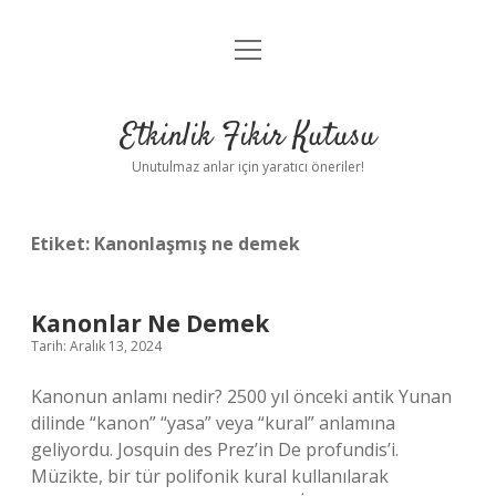
menüyü
Anasayfa
aç
Gizlilik Politikası
Etkinlik Fikir Kutusu
Yasal Uyarı
Unutulmaz anlar için yaratıcı öneriler!
Hakkımızda
Etiket:
Kanonlaşmış ne demek
Kanonlar Ne Demek
Tarih: Aralık 13, 2024
Kanonun anlamı nedir? 2500 yıl önceki antik Yunan
dilinde “kanon” “yasa” veya “kural” anlamına
geliyordu. Josquin des Prez’in De profundis’i.
Müzikte, bir tür polifonik kural kullanılarak