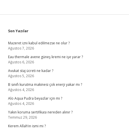
Sidebar
Son Yazılar
Mazeret izni kabul edilmezse ne olur ?
Ağustos 7, 2026
Eau thermale avene güneş kremi ne işe yarar ?
Ağustos 6, 2026
Avukat staj ücreti ne kadar ?
Ağustos 5, 2026
B sınıfı kurutma makinesi çok enerji yakar mı ?
Ağustos 4, 2026
Alo Aqua Pudra beyazlar için mi ?
Ağustos 4, 2026
Yakın koruma sertifikası nereden alınır ?
Temmuz 29, 2026
Kerem Allah’ın ismi mi ?