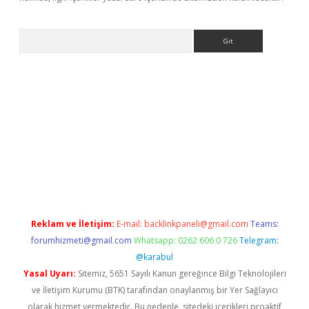
Arama
sino
Reklam ve İletişim:
E-mail:
backlinkpaneli@gmail.com
Teams:
forumhizmeti@gmail.com
Whatsapp: 0262 606 0 726
Telegram:
@karabul
Yasal Uyarı:
Sitemiz, 5651 Sayılı Kanun gereğince Bilgi Teknolojileri
ve İletişim Kurumu (BTK) tarafından onaylanmış bir Yer Sağlayıcı
olarak hizmet vermektedir. Bu nedenle, sitedeki içerikleri proaktif