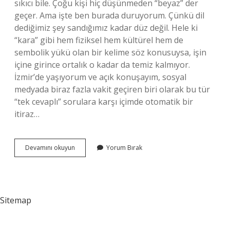
sıkıcı bile. Çoğu kişi hiç düşünmeden “beyaz” der
geçer. Ama işte ben burada duruyorum. Çünkü dil
dediğimiz şey sandığımız kadar düz değil. Hele ki
“kara” gibi hem fiziksel hem kültürel hem de
sembolik yükü olan bir kelime söz konusuysa, işin
içine girince ortalık o kadar da temiz kalmıyor.
İzmir’de yaşıyorum ve açık konuşayım, sosyal
medyada biraz fazla vakit geçiren biri olarak bu tür
“tek cevaplı” sorulara karşı içimde otomatik bir
itiraz…
Kara
Devamını okuyun
Yorum Bırak
kelimesinin
zıttı
nedir
?
Sitemap