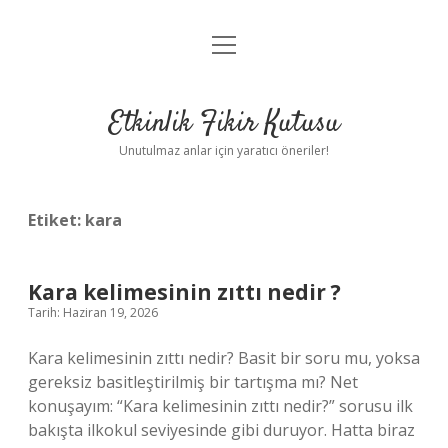
menüyü
Anasayfa
aç
Gizlilik Politikası
Etkinlik Fikir Kutusu
Yasal Uyarı
Unutulmaz anlar için yaratıcı öneriler!
Hakkımızda
Etiket:
kara
Kara kelimesinin zıttı nedir ?
Tarih: Haziran 19, 2026
Kara kelimesinin zıttı nedir? Basit bir soru mu, yoksa
gereksiz basitleştirilmiş bir tartışma mı? Net
konuşayım: “Kara kelimesinin zıttı nedir?” sorusu ilk
bakışta ilkokul seviyesinde gibi duruyor. Hatta biraz