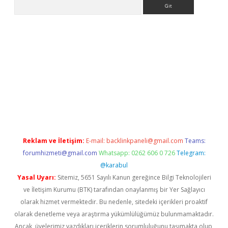
Arama
ino
Reklam ve İletişim:
E-mail:
backlinkpaneli@gmail.com
Teams:
forumhizmeti@gmail.com
Whatsapp: 0262 606 0 726
Telegram:
@karabul
Yasal Uyarı:
Sitemiz, 5651 Sayılı Kanun gereğince Bilgi Teknolojileri
ve İletişim Kurumu (BTK) tarafından onaylanmış bir Yer Sağlayıcı
olarak hizmet vermektedir. Bu nedenle, sitedeki içerikleri proaktif
olarak denetleme veya araştırma yükümlülüğümüz bulunmamaktadır.
Ancak, üyelerimiz yazdıkları içeriklerin sorumluluğunu taşımakta olup,