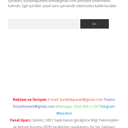
içerikleri,
backlinkpanelicomtr@gmail.com
adresine bildirmeniz
halinde, ilgili içerikler yasal süre içerisinde sitemizden kaldırılacaktır.
Arama
ino
Reklam ve İletişim:
E-mail:
backlinkpaneli@gmail.com
Teams:
forumhizmeti@gmail.com
Whatsapp: 0262 606 0 726
Telegram:
@karabul
Yasal Uyarı:
Sitemiz, 5651 Sayılı Kanun gereğince Bilgi Teknolojileri
ve İletişim Kurumu (BTK) tarafından onaylanmış bir Yer Sağlayıcı