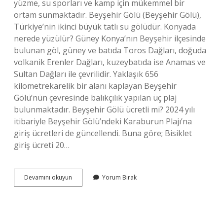
yüzme, su sporları ve kamp için mükemmel bir
ortam sunmaktadır. Beyşehir Gölü (Beyşehir Gölü),
Türkiye’nin ikinci büyük tatlı su gölüdür. Konyada
nerede yüzülür? Güney Konya’nın Beyşehir ilçesinde
bulunan göl, güney ve batıda Toros Dağları, doğuda
volkanik Erenler Dağları, kuzeybatıda ise Anamas ve
Sultan Dağları ile çevrilidir. Yaklaşık 656
kilometrekarelik bir alanı kaplayan Beyşehir
Gölü’nün çevresinde balıkçılık yapılan üç plaj
bulunmaktadır. Beyşehir Gölü ücretli mi? 2024 yılı
itibariyle Beyşehir Gölü’ndeki Karaburun Plajı’na
giriş ücretleri de güncellendi. Buna göre; Bisiklet
giriş ücreti 20…
Konya
Devamını okuyun
Yorum Bırak
Beyşehir
Gölünde
Yüzülür
Mü