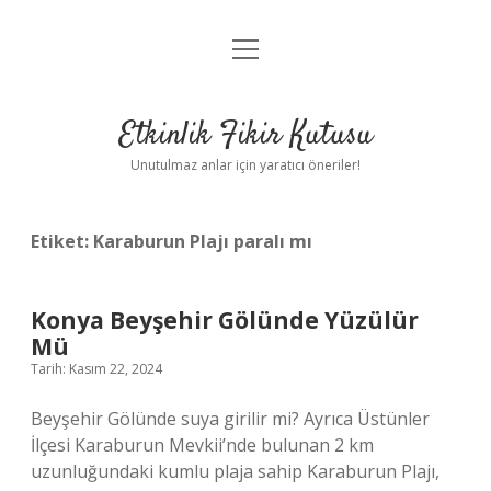
menüyü
Anasayfa
aç
Gizlilik Politikası
Etkinlik Fikir Kutusu
Yasal Uyarı
Unutulmaz anlar için yaratıcı öneriler!
Hakkımızda
Etiket:
Karaburun Plajı paralı mı
Konya Beyşehir Gölünde Yüzülür
Mü
Tarih: Kasım 22, 2024
Beyşehir Gölünde suya girilir mi? Ayrıca Üstünler
İlçesi Karaburun Mevkii’nde bulunan 2 km
uzunluğundaki kumlu plaja sahip Karaburun Plajı,