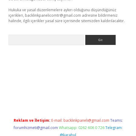
Hukuka ve yasal düzenlemelere aykırı olduğunu düşündüğünüz
içerikleri,
backlinkpanelicomtr@gmail.com
adresine bildirmeniz
halinde, ilgili içerikler yasal süre içerisinde sitemizden kaldırılacaktır.
Arama
ino
Reklam ve İletişim:
E-mail:
backlinkpaneli@gmail.com
Teams:
forumhizmeti@gmail.com
Whatsapp: 0262 606 0 726
Telegram:
@karabul