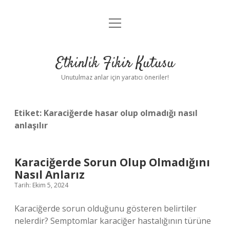
menüyü
Anasayfa
aç
Gizlilik Politikası
Etkinlik Fikir Kutusu
Yasal Uyarı
Unutulmaz anlar için yaratıcı öneriler!
Hakkımızda
Etiket:
Karaciğerde hasar olup olmadığı nasıl
anlaşılır
Karaciğerde Sorun Olup Olmadığını
Nasıl Anlarız
Tarih: Ekim 5, 2024
Karaciğerde sorun olduğunu gösteren belirtiler
nelerdir? Semptomlar karaciğer hastalığının türüne