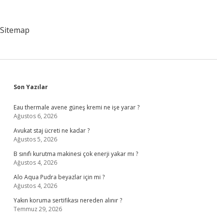
Olmadığını
Nasıl
Anlarız
Sitemap
Sidebar
Son Yazılar
Eau thermale avene güneş kremi ne işe yarar ?
Ağustos 6, 2026
Avukat staj ücreti ne kadar ?
Ağustos 5, 2026
B sınıfı kurutma makinesi çok enerji yakar mı ?
Ağustos 4, 2026
Alo Aqua Pudra beyazlar için mi ?
Ağustos 4, 2026
Yakın koruma sertifikası nereden alınır ?
Temmuz 29, 2026