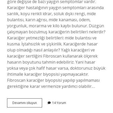
göre değişse de bazı yaygın semptomlar vardır.
Karaciğer hastalığının yaygın semptomları arasında
sarılık, koyu renkli idrar, soluk dışkı rengi, mide
bulantısı, karın ağrısı, mide kanaması, ödem,
yorgunluk, morarma ve kilo kaybı bulunur. Düzgün
çalışmayan bozulmuş karaciğerin belirtileri nelerdir?
Karaciğer yetmezliği belirtileri: mide bulantısı ve
kusma. İştahsızlık ve şişkinlik. Karaciğerde hasar
olup olmadığı nasıl anlaşılır? Yağlı karaciğeri ve
karaciğer sertliğini Fibroscan kullanarak ölçerek
hasarın boyutunu tahmin edebiliriz. Yani hasar
yoksa veya çok hafif hasar varsa, doktorunuz büyük
ihtimalle karaciğer biyopsisi yapmayacaktır.
Fibroscan karaciğer biyopsisi yapılıp yapılmaması
gerektiğine karar vermenize yardımcı olabilir.…
Karaciğerde
Devamını okuyun
14 Yorum
Sorun
Olup