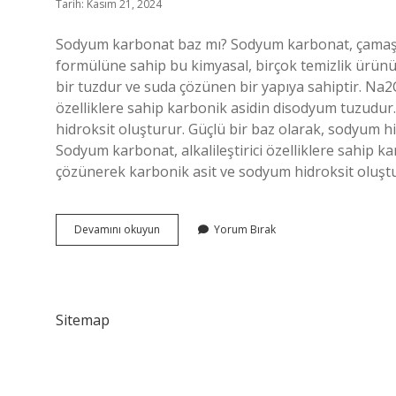
Tarih: Kasım 21, 2024
Sodyum karbonat baz mı? Sodyum karbonat, çamaşır
formülüne sahip bu kimyasal, birçok temizlik ürünün
bir tuzdur ve suda çözünen bir yapıya sahiptir. Na2
özelliklere sahip karbonik asidin disodyum tuzudu
hidroksit oluşturur. Güçlü bir baz olarak, sodyum hid
Sodyum karbonat, alkalileştirici özelliklere sahip
çözünerek karbonik asit ve sodyum hidroksit oluştu
Sodyum
Devamını okuyun
Yorum Bırak
Karbonat
Asidik
Mi
Bazik
Mi
Sitemap