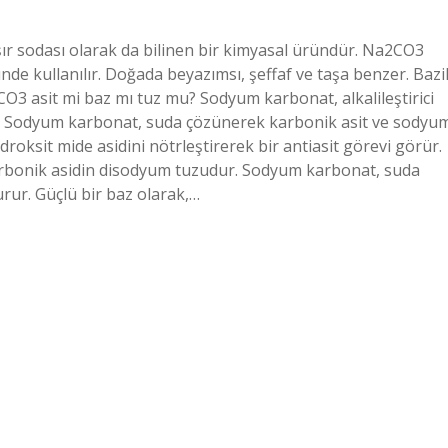
 sodası olarak da bilinen bir kimyasal üründür. Na2CO3
de kullanılır. Doğada beyazımsı, şeffaf ve taşa benzer. Bazi
CO3 asit mi baz mı tuz mu? Sodyum karbonat, alkalileştirici
r. Sodyum karbonat, suda çözünerek karbonik asit ve sodyu
roksit mide asidini nötrleştirerek bir antiasit görevi görür.
 karbonik asidin disodyum tuzudur. Sodyum karbonat, suda
rur. Güçlü bir baz olarak,…