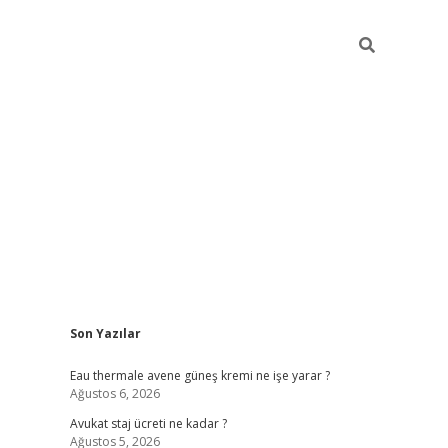
Sidebar
Son Yazılar
vdcasino
Eau thermale avene güneş kremi ne işe yarar ?
Ağustos 6, 2026
Avukat staj ücreti ne kadar ?
Ağustos 5, 2026