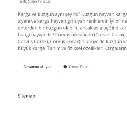
Tarih: Nisan 18, 2025
Karga ve kuzgun aynı şey mi? Kuzgun hayvan kargalar
siyahı ve karga hayvan gri siyah renklerdir. İyi biline
enterden bir kuzgun olabilir, ancak asla üç Eine k
hangi hayvandır? Corvus ailesinden (Corvus Corax), 
Corvus Corax), Corvus Corax). Türkiye’de kuzgun v
büyük karga. Tanım ve fiziksel özellikler: Kargalar
Kuzgun
Devamını okuyun
Yorum Bırak
Ve
Karga
Aynı
Mı
Sitemap