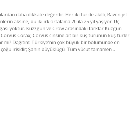
dan daha dikkate değerdir. Her iki tür de akıllı, Raven jet
nlerin aksine, bu iki ırk ortalama 20 ila 25 yıl yaşıyor. Üç
argası yoktur. Kuzzgun ve Crow arasındaki farklar Kuzgun
Corvus Corax) Corvus cinsine ait bir kuş türünün kuş türleri
ar mı? Dağıtım: Türkiye’nin çok büyük bir bölümünde en
ın çoğu irisidir; Şahin büyüklüğü. Tüm vücut tamamen…