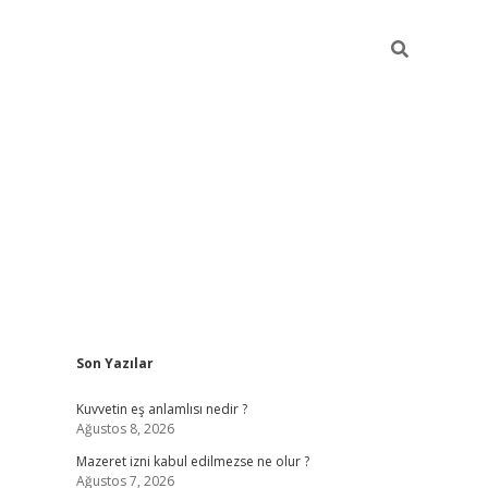
Sidebar
Son Yazılar
vdcasino
Kuvvetin eş anlamlısı nedir ?
Ağustos 8, 2026
Mazeret izni kabul edilmezse ne olur ?
Ağustos 7, 2026