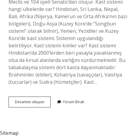
Meclis ve 104 üyeli Senato’dan oluşur. Kast sistemi
hangi ülkelerde var? Hindistan, Sri Lanka, Nepal,
Bali, Afrika (Nijerya, Kamerun ve Orta Afrika’nın bazı
bölgeleri), Doğu Asya (Kuzey Kore’de “Songbun
sistemi” olarak bilinir), Yemen, Yezidiler ve Kuzey
Kore’de kast sistemi. Sistemin uygulandığı
belirtiliyor. Kast sistemi kimler var? Kast sistemi
Hindistan’da 2000’lerden beri yasayla yasaklanmış
olsa da kırsal alanlarda varlığını sürdürmektedir. Bu
tabakalaşma sistemi dört kasta dayanmaktadır:
Brahminler (elitler), Kshatriya (savaşçılar), Vaishya
(tüccarlar) ve Sudra (hizmetçiler). Kast…
Pakistan
Devamını okuyun
Yorum Bırak
Kast
Sistemi
Var
Mı
Sitemap