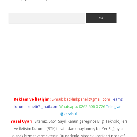
Arama
ino
Reklam ve İletişim:
E-mail:
backlinkpaneli@gmail.com
Teams:
forumhizmeti@gmail.com
Whatsapp: 0262 606 0 726
Telegram:
@karabul
Yasal Uyarı:
Sitemiz, 5651 Sayılı Kanun gereğince Bilgi Teknolojileri
ve İletişim Kurumu (BTK) tarafından onaylanmış bir Yer Sağlayıcı
olarak hizmet vermektedir. Bu nedenle, sitedeki içerikleri proaktif