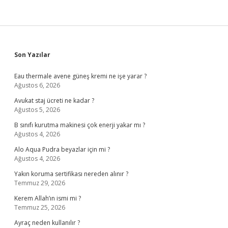
Sidebar
Son Yazılar
Eau thermale avene güneş kremi ne işe yarar ?
Ağustos 6, 2026
Avukat staj ücreti ne kadar ?
Ağustos 5, 2026
B sınıfı kurutma makinesi çok enerji yakar mı ?
Ağustos 4, 2026
Alo Aqua Pudra beyazlar için mi ?
Ağustos 4, 2026
Yakın koruma sertifikası nereden alınır ?
Temmuz 29, 2026
Kerem Allah’ın ismi mi ?
Temmuz 25, 2026
Ayraç neden kullanılır ?