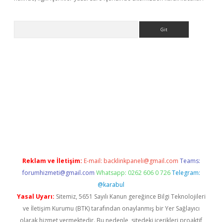
Arama
sino
Reklam ve İletişim:
E-mail:
backlinkpaneli@gmail.com
Teams:
forumhizmeti@gmail.com
Whatsapp: 0262 606 0 726
Telegram:
@karabul
Yasal Uyarı:
Sitemiz, 5651 Sayılı Kanun gereğince Bilgi Teknolojileri
ve İletişim Kurumu (BTK) tarafından onaylanmış bir Yer Sağlayıcı
olarak hizmet vermektedir. Bu nedenle, sitedeki içerikleri proaktif