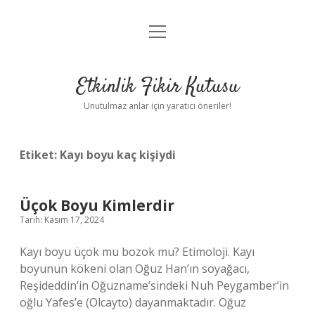
menüyü
Anasayfa
aç
Gizlilik Politikası
Etkinlik Fikir Kutusu
Yasal Uyarı
Unutulmaz anlar için yaratıcı öneriler!
Hakkımızda
Etiket:
Kayı boyu kaç kişiydi
Üçok Boyu Kimlerdir
Tarih: Kasım 17, 2024
Kayı boyu üçok mu bozok mu? Etimoloji. Kayı
boyunun kökeni olan Oğuz Han’ın soyağacı,
Reşideddin’in Oğuzname’sindeki Nuh Peygamber’in
oğlu Yafes’e (Olcayto) dayanmaktadır. Oğuz