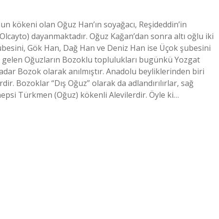
un kökeni olan Oğuz Han’ın soyağacı, Reşideddin’in
lcayto) dayanmaktadır. Oğuz Kağan’dan sonra altı oğlu iki
ubesini, Gök Han, Dağ Han ve Deniz Han ise Üçok şubesini
a gelen Oğuzların Bozoklu toplulukları bugünkü Yozgat
adar Bozok olarak anılmıştır. Anadolu beyliklerinden biri
ir. Bozoklar “Dış Oğuz” olarak da adlandırılırlar, sağ
hepsi Türkmen (Oğuz) kökenli Alevilerdir. Öyle ki…