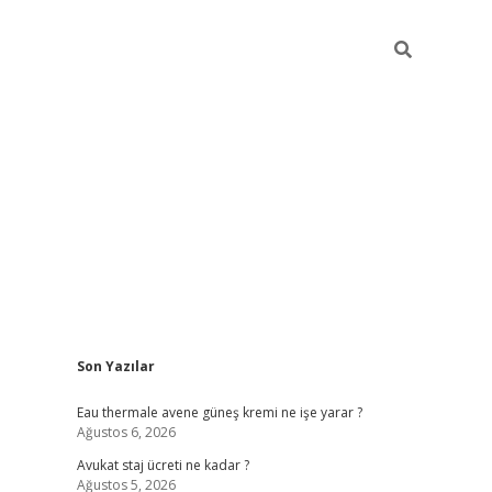
Sidebar
Son Yazılar
vdcasino
Eau thermale avene güneş kremi ne işe yarar ?
Ağustos 6, 2026
Avukat staj ücreti ne kadar ?
Ağustos 5, 2026