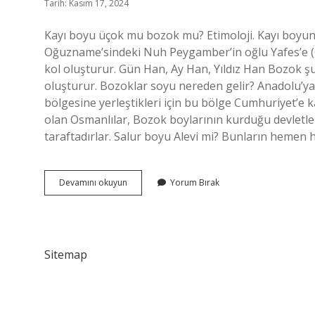
Tarih: Kasım 17, 2024
Kayı boyu üçok mu bozok mu? Etimoloji. Kayı boyun
Oğuzname’sindeki Nuh Peygamber’in oğlu Yafes’e (O
kol oluşturur. Gün Han, Ay Han, Yıldız Han Bozok ş
oluşturur. Bozoklar soyu nereden gelir? Anadolu’y
bölgesine yerleştikleri için bu bölge Cumhuriyet’e k
olan Osmanlılar, Bozok boylarının kurduğu devletlerd
taraftadırlar. Salur boyu Alevi mi? Bunların hemen 
Üçok
Devamını okuyun
Yorum Bırak
Boyu
Kimlerdir
Sitemap