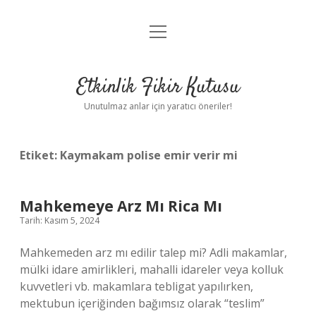
menüyü
Anasayfa
aç
Gizlilik Politikası
Etkinlik Fikir Kutusu
Yasal Uyarı
Unutulmaz anlar için yaratıcı öneriler!
Hakkımızda
Etiket:
Kaymakam polise emir verir mi
Mahkemeye Arz Mı Rica Mı
Tarih: Kasım 5, 2024
Mahkemeden arz mı edilir talep mi? Adli makamlar,
mülki idare amirlikleri, mahalli idareler veya kolluk
kuvvetleri vb. makamlara tebligat yapılırken,
mektubun içeriğinden bağımsız olarak “teslim”