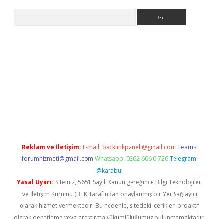
Arama
casino
Reklam ve İletişim:
E-mail:
backlinkpaneli@gmail.com
Teams:
forumhizmeti@gmail.com
Whatsapp: 0262 606 0 726
Telegram:
@karabul
Yasal Uyarı:
Sitemiz, 5651 Sayılı Kanun gereğince Bilgi Teknolojileri
ve İletişim Kurumu (BTK) tarafından onaylanmış bir Yer Sağlayıcı
olarak hizmet vermektedir. Bu nedenle, sitedeki içerikleri proaktif
olarak denetleme veya araştırma yükümlülüğümüz bulunmamaktadır.