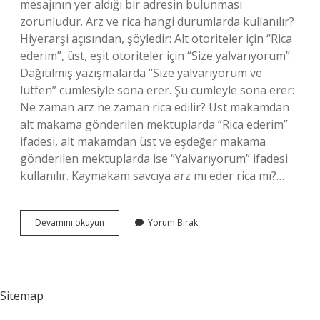
mesajının yer aldığı bir adresin bulunması
zorunludur. Arz ve rica hangi durumlarda kullanılır?
Hiyerarşi açısından, şöyledir: Alt otoriteler için “Rica
ederim”, üst, eşit otoriteler için “Size yalvarıyorum”.
Dağıtılmış yazışmalarda “Size yalvarıyorum ve
lütfen” cümlesiyle sona erer. Şu cümleyle sona erer:
Ne zaman arz ne zaman rica edilir? Üst makamdan
alt makama gönderilen mektuplarda “Rica ederim”
ifadesi, alt makamdan üst ve eşdeğer makama
gönderilen mektuplarda ise “Yalvarıyorum” ifadesi
kullanılır. Kaymakam savcıya arz mı eder rica mı?…
Mahkemeye
Devamını okuyun
Yorum Bırak
Arz
Mı
Rica
Mı
Sitemap