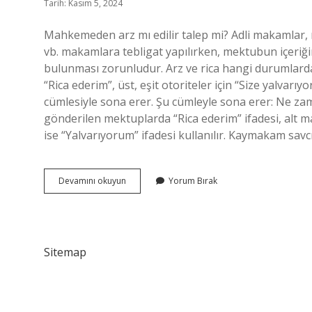
Tarih: Kasım 5, 2024
Mahkemeden arz mı edilir talep mi? Adli makamlar, mü
vb. makamlara tebligat yapılırken, mektubun içeriğin
bulunması zorunludur. Arz ve rica hangi durumlarda ku
“Rica ederim”, üst, eşit otoriteler için “Size yalvarı
cümlesiyle sona erer. Şu cümleyle sona erer: Ne z
gönderilen mektuplarda “Rica ederim” ifadesi, al
ise “Yalvarıyorum” ifadesi kullanılır. Kaymakam savc
Mahkemeye
Devamını okuyun
Yorum Bırak
Arz
Mı
Rica
Mı
Sitemap