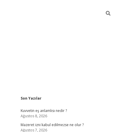
Sidebar
Son Yazılar
vdcasino
Kuvvetin eş anlamlısı nedir ?
Ağustos 8, 2026
Mazeret izni kabul edilmezse ne olur ?
Ağustos 7, 2026