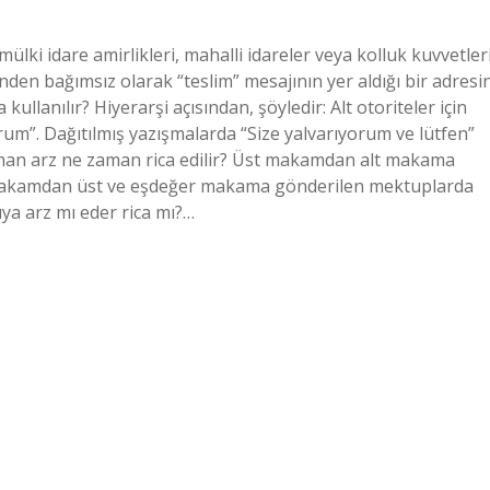
lki idare amirlikleri, mahalli idareler veya kolluk kuvvetler
den bağımsız olarak “teslim” mesajının yer aldığı bir adresi
llanılır? Hiyerarşi açısından, şöyledir: Alt otoriteler için
yorum”. Dağıtılmış yazışmalarda “Size yalvarıyorum ve lütfen”
aman arz ne zaman rica edilir? Üst makamdan alt makama
t makamdan üst ve eşdeğer makama gönderilen mektuplarda
ıya arz mı eder rica mı?…