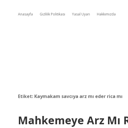
Anasayfa
Gizlilik Politikası
Yasal Uyarı
Hakkımızda
Etiket:
Kaymakam savcıya arz mı eder rica mı
Mahkemeye Arz Mı R