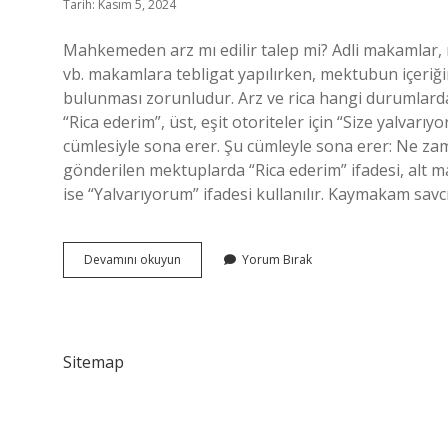
Tarih: Kasım 5, 2024
Mahkemeden arz mı edilir talep mi? Adli makamlar, mü
vb. makamlara tebligat yapılırken, mektubun içeriğin
bulunması zorunludur. Arz ve rica hangi durumlarda ku
“Rica ederim”, üst, eşit otoriteler için “Size yalvarı
cümlesiyle sona erer. Şu cümleyle sona erer: Ne z
gönderilen mektuplarda “Rica ederim” ifadesi, al
ise “Yalvarıyorum” ifadesi kullanılır. Kaymakam savc
Mahkemeye
Devamını okuyun
Yorum Bırak
Arz
Mı
Rica
Mı
Sitemap