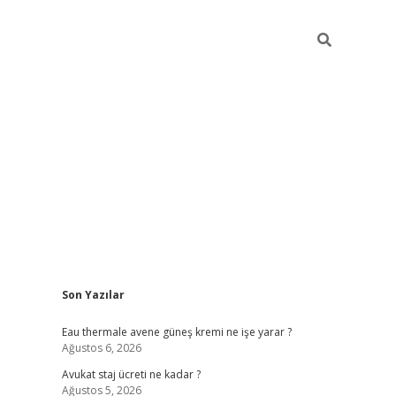
Sidebar
Son Yazılar
vdcasino
Eau thermale avene güneş kremi ne işe yarar ?
Ağustos 6, 2026
Avukat staj ücreti ne kadar ?
Ağustos 5, 2026