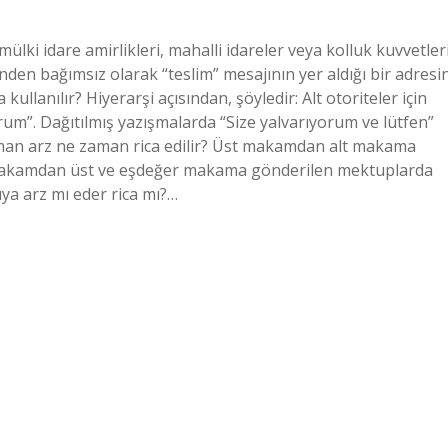
lki idare amirlikleri, mahalli idareler veya kolluk kuvvetler
den bağımsız olarak “teslim” mesajının yer aldığı bir adresi
llanılır? Hiyerarşi açısından, şöyledir: Alt otoriteler için
yorum”. Dağıtılmış yazışmalarda “Size yalvarıyorum ve lütfen”
aman arz ne zaman rica edilir? Üst makamdan alt makama
t makamdan üst ve eşdeğer makama gönderilen mektuplarda
ıya arz mı eder rica mı?…