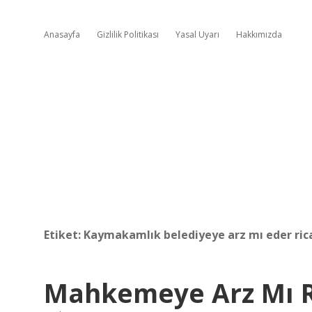
Anasayfa
Gizlilik Politikası
Yasal Uyarı
Hakkımızda
Etiket:
Kaymakamlık belediyeye arz mı eder ric
Mahkemeye Arz Mı R