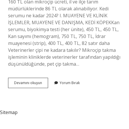
160 TL olan mikroçip ücreti, il ve ilçe tarım
müdürlüklerinde 86 TL olarak alınabiliyor. Kedi
serumu ne kadar 2024? I. MUAYENE VE KLİNİK
İŞLEMLER, MUAYENE VE DANIŞMA, KEDİ KÖPEKKan
serumu, biyokimya testi (her ünite), 450 TL, 450 TL,
Kan sayımı (hemogram), 750 TL, 750 TL, İdrar
muayenesi (strip), 400 TL, 400 TL, 82 satır daha
Veterinerler çipi ne kadara takılır? Mikroçip takma
işleminin kliniklerde veterinerler tarafından yapıldığı
düşünüldüğünde, pet çip takma…
Kedi
Devamını okuyun
Yorum Bırak
Cip
Fiyatları
Ne
Kadar
2024
Sitemap