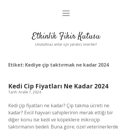
menüyü
Anasayfa
aç
Gizlilik Politikası
Etkinlik Fikir Kutusu
Yasal Uyarı
Unutulmaz anlar için yaratıcı öneriler!
Hakkımızda
Etiket:
Kediye çip taktırmak ne kadar 2024
Kedi Cip Fiyatları Ne Kadar 2024
Tarih: Aralık 7, 2024
Kedi çip fiyatları ne kadar? Çip takma ücreti ne
kadar? Evcil hayvan sahiplerinin merak ettiği bir
diğer konu ise kedi ve köpeklere mikroçip
taktırmanın bedeli. Buna göre; özel veterinerlerde