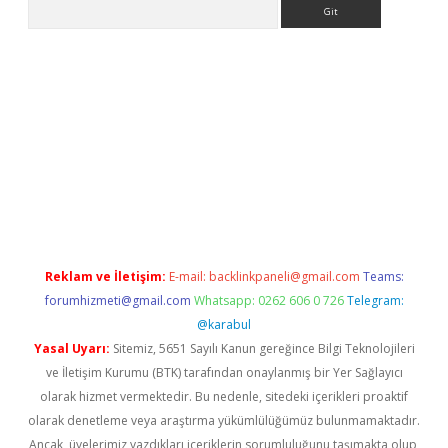
Arama
ino
Reklam ve İletişim:
E-mail:
backlinkpaneli@gmail.com
Teams:
forumhizmeti@gmail.com
Whatsapp: 0262 606 0 726
Telegram:
@karabul
Yasal Uyarı:
Sitemiz, 5651 Sayılı Kanun gereğince Bilgi Teknolojileri
ve İletişim Kurumu (BTK) tarafından onaylanmış bir Yer Sağlayıcı
olarak hizmet vermektedir. Bu nedenle, sitedeki içerikleri proaktif
olarak denetleme veya araştırma yükümlülüğümüz bulunmamaktadır.
Ancak, üyelerimiz yazdıkları içeriklerin sorumluluğunu taşımakta olup,