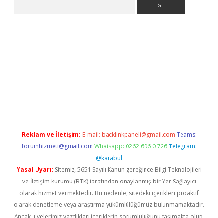
Arama
ino
Reklam ve İletişim:
E-mail:
backlinkpaneli@gmail.com
Teams:
forumhizmeti@gmail.com
Whatsapp: 0262 606 0 726
Telegram:
@karabul
Yasal Uyarı:
Sitemiz, 5651 Sayılı Kanun gereğince Bilgi Teknolojileri
ve İletişim Kurumu (BTK) tarafından onaylanmış bir Yer Sağlayıcı
olarak hizmet vermektedir. Bu nedenle, sitedeki içerikleri proaktif
olarak denetleme veya araştırma yükümlülüğümüz bulunmamaktadır.
Ancak, üyelerimiz yazdıkları içeriklerin sorumluluğunu taşımakta olup,