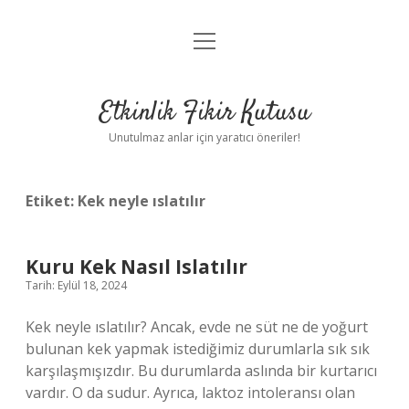
menüyü
Anasayfa
aç
Gizlilik Politikası
Etkinlik Fikir Kutusu
Yasal Uyarı
Unutulmaz anlar için yaratıcı öneriler!
Hakkımızda
Etiket:
Kek neyle ıslatılır
Kuru Kek Nasıl Islatılır
Tarih: Eylül 18, 2024
Kek neyle ıslatılır? Ancak, evde ne süt ne de yoğurt
bulunan kek yapmak istediğimiz durumlarla sık sık
karşılaşmışızdır. Bu durumlarda aslında bir kurtarıcı
vardır. O da sudur. Ayrıca, laktoz intoleransı olan