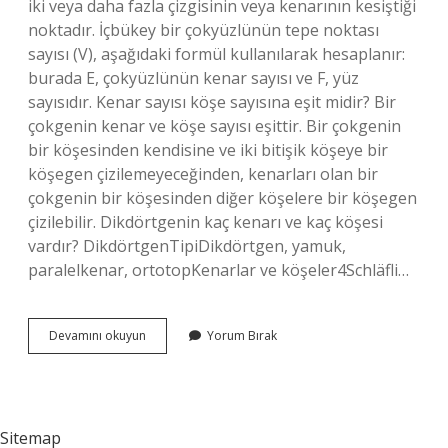
iki veya daha fazla çizgisinin veya kenarının kesiştiği
noktadır. İçbükey bir çokyüzlünün tepe noktası
sayısı (V), aşağıdaki formül kullanılarak hesaplanır:
burada E, çokyüzlünün kenar sayısı ve F, yüz
sayısıdır. Kenar sayısı köşe sayısına eşit midir? Bir
çokgenin kenar ve köşe sayısı eşittir. Bir çokgenin
bir köşesinden kendisine ve iki bitişik köşeye bir
köşegen çizilemeyeceğinden, kenarları olan bir
çokgenin bir köşesinden diğer köşelere bir köşegen
çizilebilir. Dikdörtgenin kaç kenarı ve kaç köşesi
vardır? DikdörtgenTipiDikdörtgen, yamuk,
paralelkenar, ortotopKenarlar ve köşeler4Schläfli…
Kenar
Devamını okuyun
Yorum Bırak
Ve
Köşe
Arasındaki
Fark
Nedir
Sitemap