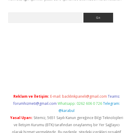
Arama
ino
Reklam ve İletişim:
E-mail:
backlinkpaneli@gmail.com
Teams:
forumhizmeti@gmail.com
Whatsapp: 0262 606 0 726
Telegram:
@karabul
Yasal Uyarı:
Sitemiz, 5651 Sayılı Kanun gereğince Bilgi Teknolojileri
ve İletişim Kurumu (BTK) tarafından onaylanmış bir Yer Sağlayıcı
olarak hizmet vermektedir. Bu nedenle, sitedeki içerikleri proaktif