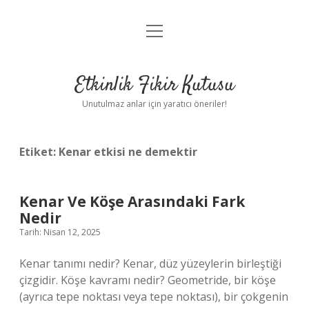
menüyü
Anasayfa
aç
Gizlilik Politikası
Etkinlik Fikir Kutusu
Yasal Uyarı
Unutulmaz anlar için yaratıcı öneriler!
Hakkımızda
Etiket:
Kenar etkisi ne demektir
Kenar Ve Köşe Arasındaki Fark
Nedir
Tarih: Nisan 12, 2025
Kenar tanımı nedir? Kenar, düz yüzeylerin birleştiği
çizgidir. Köşe kavramı nedir? Geometride, bir köşe
(ayrıca tepe noktası veya tepe noktası), bir çokgenin