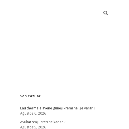
Sidebar
Son Yazılar
vdcasino
Eau thermale avene güneş kremi ne işe yarar ?
Ağustos 6, 2026
Avukat staj ücreti ne kadar ?
Ağustos 5, 2026