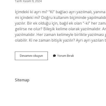
Tarih: Kasım 9, 2024
İçimdeki ki ayrı mı? “Ki” bağlacı ayrı yazılmalı, yanına 
mi içindeki mi? Doğru kullanım biçiminde yapılmalıdı
yazılır. Bir ek olduğu için, bağıl ek olan “-ki” her z
gelirse ne olur? Bileşik kelime olarak yazılmalıdır. 
yazılmalıdır. Her zaman kelimeyle birlikte yazılması
olabilir. Ki ne zaman bitişik yazılır? Ayrı ayrı yazıla
Içimizdeki
Devamını okuyun
Yorum Bırak
Ki
Ayrı
Mı
Sitemap