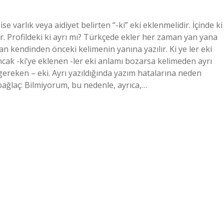
ise varlık veya aidiyet belirten “-ki” eki eklenmelidir. İçinde ki
r. Profildeki ki ayrı mı? Türkçede ekler her zaman yan yana
aman kendinden önceki kelimenin yanına yazılır. Ki ye ler eki
Ancak -ki’ye eklenen -ler eki anlamı bozarsa kelimeden ayrı
 gereken – eki. Ayrı yazıldığında yazım hatalarına neden
n bağlaç: Bilmiyorum, bu nedenle, ayrıca,…