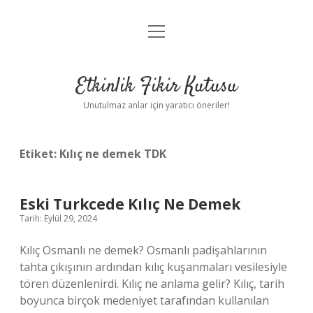
menüyü
Anasayfa
aç
Gizlilik Politikası
Etkinlik Fikir Kutusu
Yasal Uyarı
Unutulmaz anlar için yaratıcı öneriler!
Hakkımızda
Etiket:
Kılıç ne demek TDK
Eski Turkcede Kılıç Ne Demek
Tarih: Eylül 29, 2024
Kılıç Osmanlı ne demek? Osmanlı padişahlarının
tahta çıkışının ardından kılıç kuşanmaları vesilesiyle
tören düzenlenirdi. Kılıç ne anlama gelir? Kılıç, tarih
boyunca birçok medeniyet tarafından kullanılan