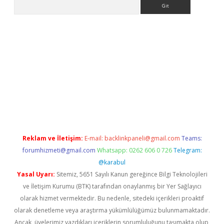
Arama
ino
Reklam ve İletişim:
E-mail:
backlinkpaneli@gmail.com
Teams:
forumhizmeti@gmail.com
Whatsapp: 0262 606 0 726
Telegram:
@karabul
Yasal Uyarı:
Sitemiz, 5651 Sayılı Kanun gereğince Bilgi Teknolojileri
ve İletişim Kurumu (BTK) tarafından onaylanmış bir Yer Sağlayıcı
olarak hizmet vermektedir. Bu nedenle, sitedeki içerikleri proaktif
olarak denetleme veya araştırma yükümlülüğümüz bulunmamaktadır.
Ancak, üyelerimiz yazdıkları içeriklerin sorumluluğunu taşımakta olup,