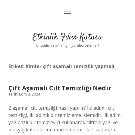
menüyü
Anasayfa
aç
Gizlilik Politikası
Etkinlik Fikir Kutusu
Yasal Uyarı
Unutulmaz anlar için yaratıcı öneriler!
Hakkımızda
Etiket:
Kimler çift aşamalı temizlik yapmalı
Çift Aşamalı Cilt Temizliği Nedir
Tarih: Ekim 8, 2024
2 aşamalı cilt temizliği nasıl yapılır? İki adımlı cilt
temizliği, iki adımlı bir temizleme işlemidir. İlk adım,
yağ bazlı bir temizleyici kullanarak ciltteki yağı ve
makyaj kalıntılarını temizlemektir. İkinci adım, su