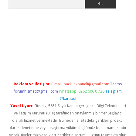
Arama
sino
Reklam ve İletişim:
E-mail:
backlinkpaneli@gmail.com
Teams:
forumhizmeti@gmail.com
Whatsapp: 0262 606 0 726
Telegram:
@karabul
Yasal Uyarı:
Sitemiz, 5651 Sayılı Kanun gereğince Bilgi Teknolojileri
ve İletişim Kurumu (BTK) tarafından onaylanmış bir Yer Sağlayıcı
olarak hizmet vermektedir. Bu nedenle, sitedeki içerikleri proaktif
olarak denetleme veya araştırma yükümlülüğümüz bulunmamaktadır.
Ancak, üyelerimiz yazdıkları içeriklerin sorumluluğunu taşımakta olup,