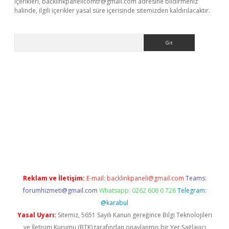
içerikleri,
backlinkpanelicomtr@gmail.com
adresine bildirmeniz
halinde, ilgili içerikler yasal süre içerisinde sitemizden kaldırılacaktır.
Arama
ino
Reklam ve İletişim:
E-mail:
backlinkpaneli@gmail.com
Teams:
forumhizmeti@gmail.com
Whatsapp: 0262 606 0 726
Telegram:
@karabul
Yasal Uyarı:
Sitemiz, 5651 Sayılı Kanun gereğince Bilgi Teknolojileri
ve İletişim Kurumu (BTK) tarafından onaylanmış bir Yer Sağlayıcı