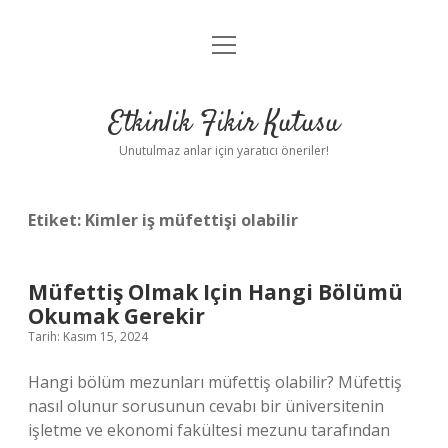
menüyü
Anasayfa
aç
Gizlilik Politikası
Etkinlik Fikir Kutusu
Yasal Uyarı
Unutulmaz anlar için yaratıcı öneriler!
Hakkımızda
Etiket:
Kimler iş müfettişi olabilir
Müfettiş Olmak Için Hangi Bölümü
Okumak Gerekir
Tarih: Kasım 15, 2024
Hangi bölüm mezunları müfettiş olabilir? Müfettiş
nasıl olunur sorusunun cevabı bir üniversitenin
işletme ve ekonomi fakültesi mezunu tarafından