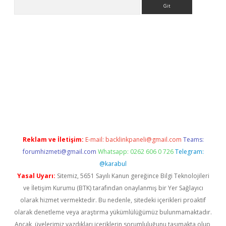
Arama
sino
Reklam ve İletişim:
E-mail:
backlinkpaneli@gmail.com
Teams:
forumhizmeti@gmail.com
Whatsapp: 0262 606 0 726
Telegram:
@karabul
Yasal Uyarı:
Sitemiz, 5651 Sayılı Kanun gereğince Bilgi Teknolojileri
ve İletişim Kurumu (BTK) tarafından onaylanmış bir Yer Sağlayıcı
olarak hizmet vermektedir. Bu nedenle, sitedeki içerikleri proaktif
olarak denetleme veya araştırma yükümlülüğümüz bulunmamaktadır.
Ancak, üyelerimiz yazdıkları içeriklerin sorumluluğunu taşımakta olup,