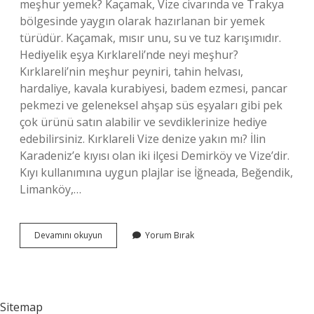
meşhur yemek? Kaçamak, Vize civarında ve Trakya
bölgesinde yaygın olarak hazırlanan bir yemek
türüdür. Kaçamak, mısır unu, su ve tuz karışımıdır.
Hediyelik eşya Kırklareli’nde neyi meşhur?
Kırklareli’nin meşhur peyniri, tahin helvası,
hardaliye, kavala kurabiyesi, badem ezmesi, pancar
pekmezi ve geleneksel ahşap süs eşyaları gibi pek
çok ürünü satın alabilir ve sevdiklerinize hediye
edebilirsiniz. Kırklareli Vize denize yakın mı? İlin
Karadeniz’e kıyısı olan iki ilçesi Demirköy ve Vize’dir.
Kıyı kullanımına uygun plajlar ise İğneada, Beğendik,
Limanköy,…
Kırklareli
Devamını okuyun
Yorum Bırak
Vize
Neyi
Meşhur
Sitemap