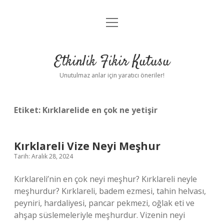
menüyü
Anasayfa
aç
Gizlilik Politikası
Etkinlik Fikir Kutusu
Yasal Uyarı
Unutulmaz anlar için yaratıcı öneriler!
Hakkımızda
Etiket:
Kırklarelide en çok ne yetişir
Kırklareli Vize Neyi Meşhur
Tarih: Aralık 28, 2024
Kırklareli’nin en çok neyi meşhur? Kırklareli neyle
meşhurdur? Kırklareli, badem ezmesi, tahin helvası,
peyniri, hardaliyesi, pancar pekmezi, oğlak eti ve
ahşap süslemeleriyle meşhurdur. Vizenin neyi