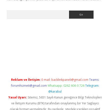
Arama
ino
Reklam ve İletişim:
E-mail:
backlinkpaneli@gmail.com
Teams:
forumhizmeti@gmail.com
Whatsapp: 0262 606 0 726
Telegram:
@karabul
Yasal Uyarı:
Sitemiz, 5651 Sayılı Kanun gereğince Bilgi Teknolojileri
ve İletişim Kurumu (BTK) tarafından onaylanmış bir Yer Sağlayıcı
olarak hizmet vermektedir. Bu nedenle, sitedeki içerikleri proaktif