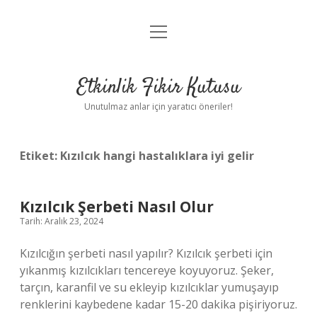
menüyü
Anasayfa
aç
Gizlilik Politikası
Etkinlik Fikir Kutusu
Yasal Uyarı
Unutulmaz anlar için yaratıcı öneriler!
Hakkımızda
Etiket:
Kızılcık hangi hastalıklara iyi gelir
Kızılcık Şerbeti Nasıl Olur
Tarih: Aralık 23, 2024
Kızılcığın şerbeti nasıl yapılır? Kızılcık şerbeti için
yıkanmış kızılcıkları tencereye koyuyoruz. Şeker,
tarçın, karanfil ve su ekleyip kızılcıklar yumuşayıp
renklerini kaybedene kadar 15-20 dakika pişiriyoruz.