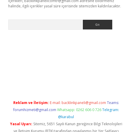
içerikleri,
backlinkpanelicomtr@gmail.com
adresine bildirmeniz
halinde, ilgili içerikler yasal süre içerisinde sitemizden kaldırılacaktır.
Arama
sino
Reklam ve İletişim:
E-mail:
backlinkpaneli@gmail.com
Teams:
forumhizmeti@gmail.com
Whatsapp: 0262 606 0 726
Telegram:
@karabul
Yasal Uyarı:
Sitemiz, 5651 Sayılı Kanun gereğince Bilgi Teknolojileri
ve İletişim Kurumu (BTK) tarafından onaylanmış bir Yer Sağlayıcı