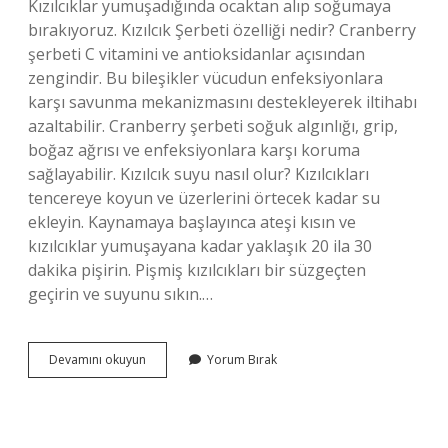
Kızılcıklar yumuşadığında ocaktan alıp soğumaya
bırakıyoruz. Kızılcık Şerbeti özelliği nedir? Cranberry
şerbeti C vitamini ve antioksidanlar açısından
zengindir. Bu bileşikler vücudun enfeksiyonlara
karşı savunma mekanizmasını destekleyerek iltihabı
azaltabilir. Cranberry şerbeti soğuk algınlığı, grip,
boğaz ağrısı ve enfeksiyonlara karşı koruma
sağlayabilir. Kızılcık suyu nasıl olur? Kızılcıkları
tencereye koyun ve üzerlerini örtecek kadar su
ekleyin. Kaynamaya başlayınca ateşi kısın ve
kızılcıklar yumuşayana kadar yaklaşık 20 ila 30
dakika pişirin. Pişmiş kızılcıkları bir süzgeçten
geçirin ve suyunu sıkın.…
Kızılcık
Devamını okuyun
Yorum Bırak
Şerbeti
Nasıl
Olur