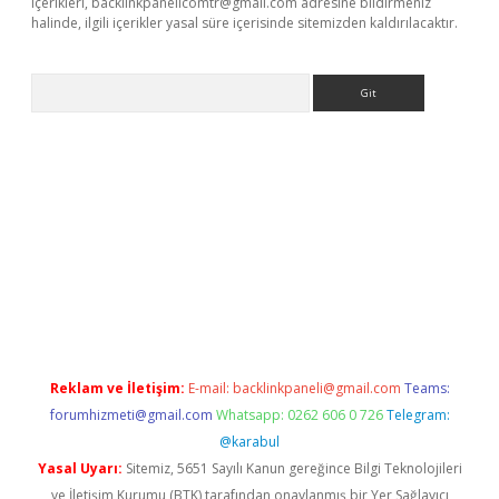
içerikleri,
backlinkpanelicomtr@gmail.com
adresine bildirmeniz
halinde, ilgili içerikler yasal süre içerisinde sitemizden kaldırılacaktır.
Arama
sino
Reklam ve İletişim:
E-mail:
backlinkpaneli@gmail.com
Teams:
forumhizmeti@gmail.com
Whatsapp: 0262 606 0 726
Telegram:
@karabul
Yasal Uyarı:
Sitemiz, 5651 Sayılı Kanun gereğince Bilgi Teknolojileri
ve İletişim Kurumu (BTK) tarafından onaylanmış bir Yer Sağlayıcı