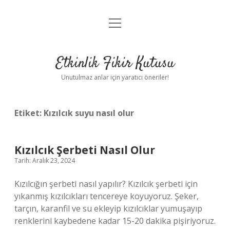
menüyü
Anasayfa
aç
Gizlilik Politikası
Etkinlik Fikir Kutusu
Yasal Uyarı
Unutulmaz anlar için yaratıcı öneriler!
Hakkımızda
Etiket:
Kızılcık suyu nasıl olur
Kızılcık Şerbeti Nasıl Olur
Tarih: Aralık 23, 2024
Kızılcığın şerbeti nasıl yapılır? Kızılcık şerbeti için
yıkanmış kızılcıkları tencereye koyuyoruz. Şeker,
tarçın, karanfil ve su ekleyip kızılcıklar yumuşayıp
renklerini kaybedene kadar 15-20 dakika pişiriyoruz.