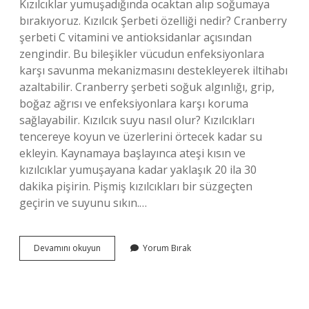
Kızılcıklar yumuşadığında ocaktan alıp soğumaya
bırakıyoruz. Kızılcık Şerbeti özelliği nedir? Cranberry
şerbeti C vitamini ve antioksidanlar açısından
zengindir. Bu bileşikler vücudun enfeksiyonlara
karşı savunma mekanizmasını destekleyerek iltihabı
azaltabilir. Cranberry şerbeti soğuk algınlığı, grip,
boğaz ağrısı ve enfeksiyonlara karşı koruma
sağlayabilir. Kızılcık suyu nasıl olur? Kızılcıkları
tencereye koyun ve üzerlerini örtecek kadar su
ekleyin. Kaynamaya başlayınca ateşi kısın ve
kızılcıklar yumuşayana kadar yaklaşık 20 ila 30
dakika pişirin. Pişmiş kızılcıkları bir süzgeçten
geçirin ve suyunu sıkın.…
Kızılcık
Devamını okuyun
Yorum Bırak
Şerbeti
Nasıl
Olur