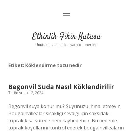
menüyü
Anasayfa
aç
Gizlilik Politikası
Etkinlik Fikir Kutusu
Yasal Uyarı
Unutulmaz anlar için yaratıcı öneriler!
Hakkımızda
Etiket:
Köklendirme tozu nedir
Begonvil Suda Nasıl Köklendirilir
Tarih: Aralık 12, 2024
Begonvil suya konur mu? Suyunuzu ihmal etmeyin.
Bougainvillealar sıcaklığı sevdiği için saksıdaki
toprak kısa sürede nem kaybedebilir. Bu nedenle
toprak koşullarını kontrol ederek bougainvilleaların