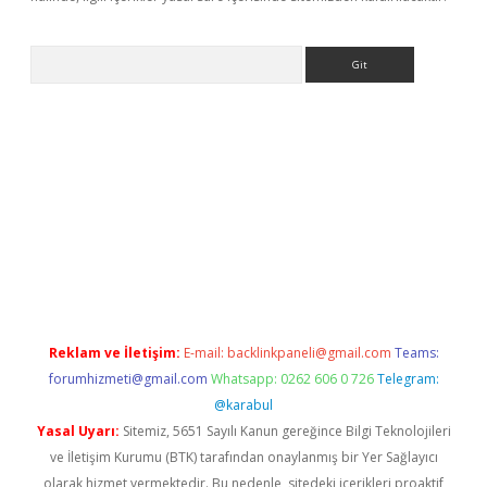
Arama
sino
Reklam ve İletişim:
E-mail:
backlinkpaneli@gmail.com
Teams:
forumhizmeti@gmail.com
Whatsapp: 0262 606 0 726
Telegram:
@karabul
Yasal Uyarı:
Sitemiz, 5651 Sayılı Kanun gereğince Bilgi Teknolojileri
ve İletişim Kurumu (BTK) tarafından onaylanmış bir Yer Sağlayıcı
olarak hizmet vermektedir. Bu nedenle, sitedeki içerikleri proaktif