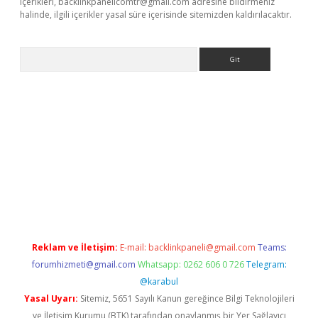
içerikleri,
backlinkpanelicomtr@gmail.com
adresine bildirmeniz
halinde, ilgili içerikler yasal süre içerisinde sitemizden kaldırılacaktır.
Arama
ino
Reklam ve İletişim:
E-mail:
backlinkpaneli@gmail.com
Teams:
forumhizmeti@gmail.com
Whatsapp: 0262 606 0 726
Telegram:
@karabul
Yasal Uyarı:
Sitemiz, 5651 Sayılı Kanun gereğince Bilgi Teknolojileri
ve İletişim Kurumu (BTK) tarafından onaylanmış bir Yer Sağlayıcı