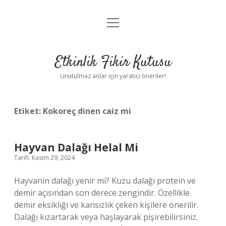
menüyü
Anasayfa
aç
Gizlilik Politikası
Etkinlik Fikir Kutusu
Yasal Uyarı
Unutulmaz anlar için yaratıcı öneriler!
Hakkımızda
Etiket:
Kokoreç dinen caiz mi
Hayvan Dalağı Helal Mi
Tarih: Kasım 29, 2024
Hayvanin dalağı yenir mi? Kuzu dalağı protein ve
demir açısından son derece zengindir. Özellikle
demir eksikliği ve kansızlık çeken kişilere önerilir.
Dalağı kızartarak veya haşlayarak pişirebilirsiniz.