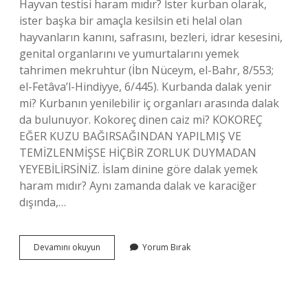
Hayvan testisi haram mıdır? İster kurban olarak,
ister başka bir amaçla kesilsin eti helal olan
hayvanların kanını, safrasını, bezleri, idrar kesesini,
genital organlarını ve yumurtalarını yemek
tahrimen mekruhtur (İbn Nüceym, el-Bahr, 8/553;
el-Fetâva’l-Hindiyye, 6/445). Kurbanda dalak yenir
mi? Kurbanın yenilebilir iç organları arasında dalak
da bulunuyor. Kokoreç dinen caiz mi? KOKOREÇ
EĞER KUZU BAĞIRSAĞINDAN YAPILMIŞ VE
TEMİZLENMİŞSE HİÇBİR ZORLUK DUYMADAN
YEYEBİLİRSİNİZ. İslam dinine göre dalak yemek
haram mıdır? Aynı zamanda dalak ve karaciğer
dışında,…
Hayvan
Devamını okuyun
Yorum Bırak
Dalağı
Helal
Mi