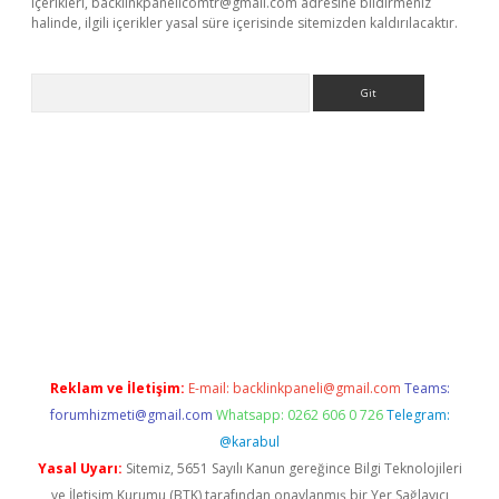
içerikleri,
backlinkpanelicomtr@gmail.com
adresine bildirmeniz
halinde, ilgili içerikler yasal süre içerisinde sitemizden kaldırılacaktır.
Arama
ino
Reklam ve İletişim:
E-mail:
backlinkpaneli@gmail.com
Teams:
forumhizmeti@gmail.com
Whatsapp: 0262 606 0 726
Telegram:
@karabul
Yasal Uyarı:
Sitemiz, 5651 Sayılı Kanun gereğince Bilgi Teknolojileri
ve İletişim Kurumu (BTK) tarafından onaylanmış bir Yer Sağlayıcı