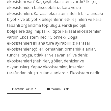
ekosistem var? Kaç çeşit ekosistem vardır? İki çeşit
ekosistemden bahsedebiliriz: kara ve su
ekosistemleri. Karasal ekosistem; Belirli bir alandaki
biyotik ve abiyotik bileşenlerin etkileşimleri ve kara
tabanlı organizma topluluğu. Farklı jeolojik
bölgelere dağılmış farklı tipte karasal ekosistemler
vardır. Ekosistem nedir 5 örnek? Doğal
ekosistemleri iki ana türe ayırabiliriz: karasal
ekosistemler (çöller, ormanlar, ormanlık alanlar,
tundra, tayga, otlaklar ve savanlar) ve deniz
ekosistemleri (nehirler, göller, denizler ve
okyanuslar). Yapay ekosistemler, insanlar
tarafından oluşturulan alanlardır. Ekosistem nedir…
En
Devamını okuyun
Yorum Bırak
Küçük
Ekosistem
Nedir