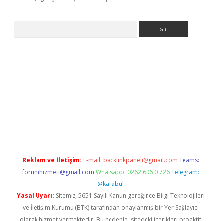
Arama
ino
Reklam ve İletişim:
E-mail:
backlinkpaneli@gmail.com
Teams:
forumhizmeti@gmail.com
Whatsapp: 0262 606 0 726
Telegram:
@karabul
Yasal Uyarı:
Sitemiz, 5651 Sayılı Kanun gereğince Bilgi Teknolojileri
ve İletişim Kurumu (BTK) tarafından onaylanmış bir Yer Sağlayıcı
olarak hizmet vermektedir. Bu nedenle, sitedeki içerikleri proaktif