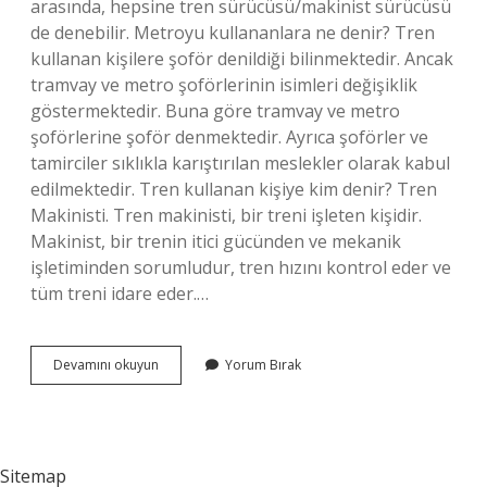
arasında, hepsine tren sürücüsü/makinist sürücüsü
de denebilir. Metroyu kullananlara ne denir? Tren
kullanan kişilere şoför denildiği bilinmektedir. Ancak
tramvay ve metro şoförlerinin isimleri değişiklik
göstermektedir. Buna göre tramvay ve metro
şoförlerine şoför denmektedir. Ayrıca şoförler ve
tamirciler sıklıkla karıştırılan meslekler olarak kabul
edilmektedir. Tren kullanan kişiye kim denir? Tren
Makinisti. Tren makinisti, bir treni işleten kişidir.
Makinist, bir trenin itici gücünden ve mekanik
işletiminden sorumludur, tren hızını kontrol eder ve
tüm treni idare eder.…
Marmarayı
Devamını okuyun
Yorum Bırak
Kullanan
Kişiye
Ne
Denir
Sitemap