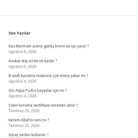
Sidebar
Son Yazılar
Eau thermale avene güneş kremi ne işe yarar ?
Ağustos 6, 2026
Avukat staj ücreti ne kadar ?
Ağustos 5, 2026
B sınıfı kurutma makinesi çok enerji yakar mı ?
Ağustos 4, 2026
Alo Aqua Pudra beyazlar için mi ?
Ağustos 4, 2026
Yakın koruma sertifikası nereden alınır ?
Temmuz 29, 2026
Kerem Allah’ın ismi mi ?
Temmuz 25, 2026
Ayraç neden kullanılır ?