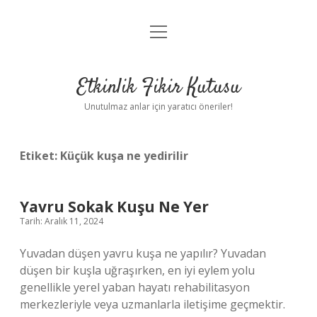
menüyü
Anasayfa
aç
Gizlilik Politikası
Etkinlik Fikir Kutusu
Yasal Uyarı
Unutulmaz anlar için yaratıcı öneriler!
Hakkımızda
Etiket:
Küçük kuşa ne yedirilir
Yavru Sokak Kuşu Ne Yer
Tarih: Aralık 11, 2024
Yuvadan düşen yavru kuşa ne yapılır? Yuvadan
düşen bir kuşla uğraşırken, en iyi eylem yolu
genellikle yerel yaban hayatı rehabilitasyon
merkezleriyle veya uzmanlarla iletişime geçmektir.