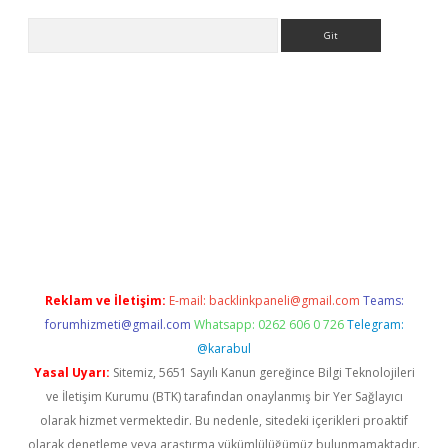
Arama
casino
Reklam ve İletişim:
E-mail:
backlinkpaneli@gmail.com
Teams:
forumhizmeti@gmail.com
Whatsapp: 0262 606 0 726
Telegram:
@karabul
Yasal Uyarı:
Sitemiz, 5651 Sayılı Kanun gereğince Bilgi Teknolojileri
ve İletişim Kurumu (BTK) tarafından onaylanmış bir Yer Sağlayıcı
olarak hizmet vermektedir. Bu nedenle, sitedeki içerikleri proaktif
olarak denetleme veya araştırma yükümlülüğümüz bulunmamaktadır.