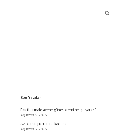
Sidebar
Son Yazılar
vdcasino
Eau thermale avene güneş kremi ne işe yarar ?
Ağustos 6, 2026
Avukat staj ücreti ne kadar ?
Ağustos 5, 2026