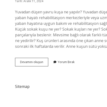
Tarih: Aralık 11, 2024
Yuvadan düşen yavru kuşa ne yapılır? Yuvadan düşen 
yaban hayatı rehabilitasyon merkezleriyle veya uzman
yaban hayatına uygun bakım ve rehabilitasyon sağla
Küçük sokak kuşu ne yer? Sokak kuşları ne yer? Sok
parçalarıyla beslenir. Mevsime bağlı olarak farklı t
ne yedirilir? Kuş ürünleri arasında öne çıkan ann
sonraki ilk haftalarda verilir. Anne kuşun sütü yok
Yavru
Devamını okuyun
Yorum Bırak
Sokak
Kuşu
Ne
Yer
Sitemap