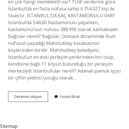
en çok hangi memleketli var? TÜİK verilerine göre
İstanbul’da en fazla nüfusa sahip il 754.327 kişi ile
Sivas’tır. İSTANBUL’DA KAÇ KASTAMONULU VAR?
İstanbul’da 544,60 Kastamonulu yaşarken,
Kastamonu’nun nüfusu 388.990 olarak kalmaktadır.
Bağcılar nereli? Bağcılar, Osmanlı döneminde Rum
nüfusun yaşadığı Mahmutbey kasabasının
köylerinden biridir. Mahmutbey belediyesi,
İstanbul’un en eski yerleşim yerlerinden biri olup,
kendisine bağlı 11 köyün bulunduğu bir yerleşim
merkeziydi. İstanbullular nereli? Adanalı pamuk işçisi
bir çiftin yedinci çocuğu olarak…
Bağcılarda
Devamını okuyun
Yorum Bırak
En
Çok
Nereli
Sitemap