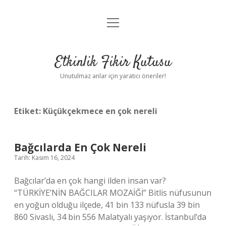
menüyü
Anasayfa
aç
Gizlilik Politikası
Etkinlik Fikir Kutusu
Yasal Uyarı
Unutulmaz anlar için yaratıcı öneriler!
Hakkımızda
Etiket:
Küçükçekmece en çok nereli
Bağcılarda En Çok Nereli
Tarih: Kasım 16, 2024
Bağcılar’da en çok hangi ilden insan var?
“TÜRKİYE’NİN BAĞCILAR MOZAİĞİ” Bitlis nüfusunun
en yoğun olduğu ilçede, 41 bin 133 nüfusla 39 bin
860 Sivaslı, 34 bin 556 Malatyalı yaşıyor. İstanbul’da