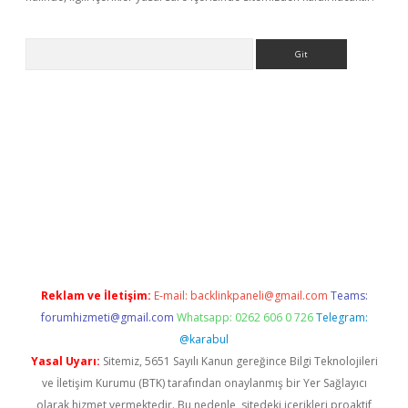
Arama
ino
Reklam ve İletişim:
E-mail:
backlinkpaneli@gmail.com
Teams:
forumhizmeti@gmail.com
Whatsapp: 0262 606 0 726
Telegram:
@karabul
Yasal Uyarı:
Sitemiz, 5651 Sayılı Kanun gereğince Bilgi Teknolojileri
ve İletişim Kurumu (BTK) tarafından onaylanmış bir Yer Sağlayıcı
olarak hizmet vermektedir. Bu nedenle, sitedeki içerikleri proaktif