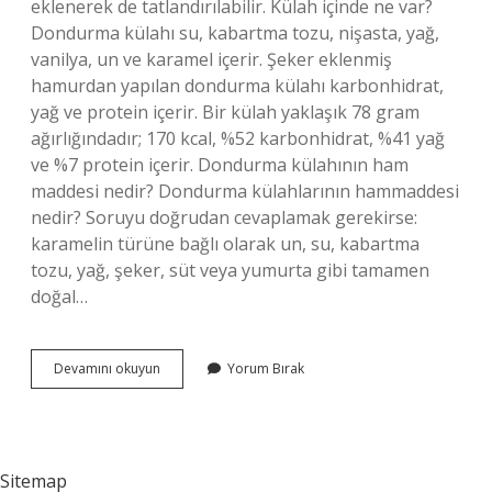
eklenerek de tatlandırılabilir. Külah içinde ne var?
Dondurma külahı su, kabartma tozu, nişasta, yağ,
vanilya, un ve karamel içerir. Şeker eklenmiş
hamurdan yapılan dondurma külahı karbonhidrat,
yağ ve protein içerir. Bir külah yaklaşık 78 gram
ağırlığındadır; 170 kcal, %52 karbonhidrat, %41 yağ
ve %7 protein içerir. Dondurma külahının ham
maddesi nedir? Dondurma külahlarının hammaddesi
nedir? Soruyu doğrudan cevaplamak gerekirse:
karamelin türüne bağlı olarak un, su, kabartma
tozu, yağ, şeker, süt veya yumurta gibi tamamen
doğal…
Külah
Devamını okuyun
Yorum Bırak
Neyle
Yapılır
Sitemap