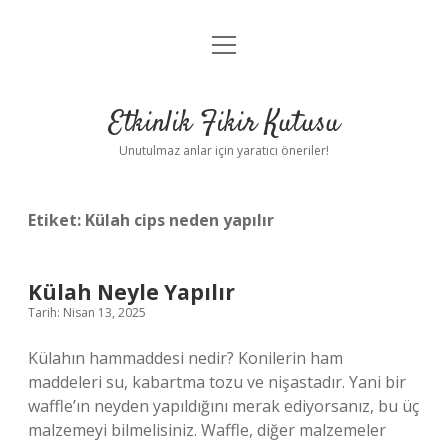
menüyü
Anasayfa
aç
Gizlilik Politikası
Etkinlik Fikir Kutusu
Yasal Uyarı
Unutulmaz anlar için yaratıcı öneriler!
Hakkımızda
Etiket:
Külah cips neden yapılır
Külah Neyle Yapılır
Tarih: Nisan 13, 2025
Külahın hammaddesi nedir? Konilerin ham
maddeleri su, kabartma tozu ve nişastadır. Yani bir
waffle’ın neyden yapıldığını merak ediyorsanız, bu üç
malzemeyi bilmelisiniz. Waffle, diğer malzemeler