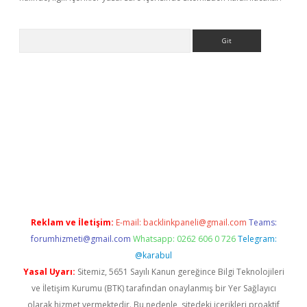
Arama
ino
Reklam ve İletişim:
E-mail:
backlinkpaneli@gmail.com
Teams:
forumhizmeti@gmail.com
Whatsapp: 0262 606 0 726
Telegram:
@karabul
Yasal Uyarı:
Sitemiz, 5651 Sayılı Kanun gereğince Bilgi Teknolojileri
ve İletişim Kurumu (BTK) tarafından onaylanmış bir Yer Sağlayıcı
olarak hizmet vermektedir. Bu nedenle, sitedeki içerikleri proaktif