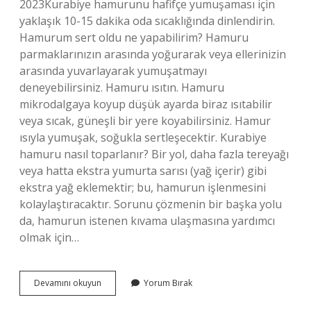
2023Kurabiye hamurunu hafifçe yumuşaması için
yaklaşık 10-15 dakika oda sıcaklığında dinlendirin.
Hamurum sert oldu ne yapabilirim? Hamuru
parmaklarınızın arasında yoğurarak veya ellerinizin
arasında yuvarlayarak yumuşatmayı
deneyebilirsiniz. Hamuru ısıtın. Hamuru
mikrodalgaya koyup düşük ayarda biraz ısıtabilir
veya sıcak, güneşli bir yere koyabilirsiniz. Hamur
ısıyla yumuşak, soğukla ​​sertleşecektir. Kurabiye
hamuru nasıl toparlanır? Bir yol, daha fazla tereyağı
veya hatta ekstra yumurta sarısı (yağ içerir) gibi
ekstra yağ eklemektir; bu, hamurun işlenmesini
kolaylaştıracaktır. Sorunu çözmenin bir başka yolu
da, hamurun istenen kıvama ulaşmasına yardımcı
olmak için…
Kurabiye
Devamını okuyun
Yorum Bırak
Hamuru
Çok