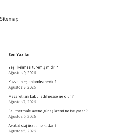
Sert
Oldu
Ne
Sitemap
Yapmalıyım
Sidebar
Son Yazılar
Yeşil kelimesi türemiş midir ?
Ağustos 9, 2026
Kuvvetin eş anlamlısı nedir ?
Ağustos 8, 2026
Mazeret izni kabul edilmezse ne olur ?
Ağustos 7, 2026
Eau thermale avene güneş kremi ne işe yarar ?
Ağustos 6, 2026
Avukat staj ücreti ne kadar ?
Ağustos 5, 2026