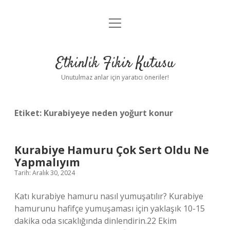
menüyü
Anasayfa
aç
Gizlilik Politikası
Etkinlik Fikir Kutusu
Yasal Uyarı
Unutulmaz anlar için yaratıcı öneriler!
Hakkımızda
Etiket:
Kurabiyeye neden yoğurt konur
Kurabiye Hamuru Çok Sert Oldu Ne
Yapmalıyım
Tarih: Aralık 30, 2024
Katı kurabiye hamuru nasıl yumuşatılır? Kurabiye
hamurunu hafifçe yumuşaması için yaklaşık 10-15
dakika oda sıcaklığında dinlendirin.22 Ekim