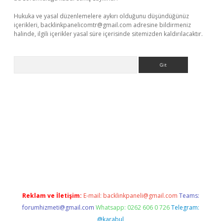
Hukuka ve yasal düzenlemelere aykırı olduğunu düşündüğünüz
içerikleri,
backlinkpanelicomtr@gmail.com
adresine bildirmeniz
halinde, ilgili içerikler yasal süre içerisinde sitemizden kaldırılacaktır.
Arama
ino
Reklam ve İletişim:
E-mail:
backlinkpaneli@gmail.com
Teams:
forumhizmeti@gmail.com
Whatsapp: 0262 606 0 726
Telegram:
@karabul