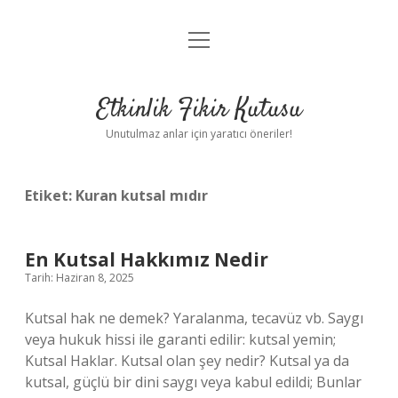
menüyü
Anasayfa
aç
Gizlilik Politikası
Etkinlik Fikir Kutusu
Yasal Uyarı
Unutulmaz anlar için yaratıcı öneriler!
Hakkımızda
Etiket:
Kuran kutsal mıdır
En Kutsal Hakkımız Nedir
Tarih: Haziran 8, 2025
Kutsal hak ne demek? Yaralanma, tecavüz vb. Saygı
veya hukuk hissi ile garanti edilir: kutsal yemin;
Kutsal Haklar. Kutsal olan şey nedir? Kutsal ya da
kutsal, güçlü bir dini saygı veya kabul edildi; Bunlar