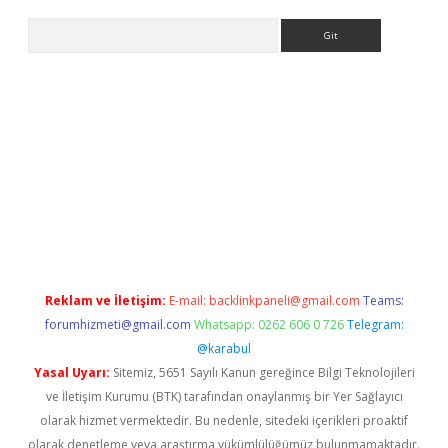
Arama
ino
Reklam ve İletişim:
E-mail:
backlinkpaneli@gmail.com
Teams:
forumhizmeti@gmail.com
Whatsapp: 0262 606 0 726
Telegram:
@karabul
Yasal Uyarı:
Sitemiz, 5651 Sayılı Kanun gereğince Bilgi Teknolojileri
ve İletişim Kurumu (BTK) tarafından onaylanmış bir Yer Sağlayıcı
olarak hizmet vermektedir. Bu nedenle, sitedeki içerikleri proaktif
olarak denetleme veya araştırma yükümlülüğümüz bulunmamaktadır.