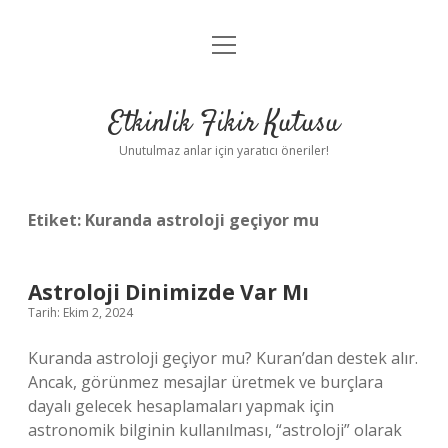
menüyü
Anasayfa
aç
Gizlilik Politikası
Etkinlik Fikir Kutusu
Yasal Uyarı
Unutulmaz anlar için yaratıcı öneriler!
Hakkımızda
Etiket:
Kuranda astroloji geçiyor mu
Astroloji Dinimizde Var Mı
Tarih: Ekim 2, 2024
Kuranda astroloji geçiyor mu? Kuran’dan destek alır.
Ancak, görünmez mesajlar üretmek ve burçlara
dayalı gelecek hesaplamaları yapmak için
astronomik bilginin kullanılması, “astroloji” olarak