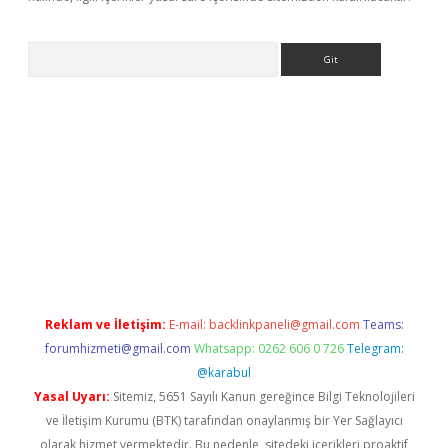
Arama
ino
Reklam ve İletişim:
E-mail:
backlinkpaneli@gmail.com
Teams:
forumhizmeti@gmail.com
Whatsapp: 0262 606 0 726
Telegram:
@karabul
Yasal Uyarı:
Sitemiz, 5651 Sayılı Kanun gereğince Bilgi Teknolojileri
ve İletişim Kurumu (BTK) tarafından onaylanmış bir Yer Sağlayıcı
olarak hizmet vermektedir. Bu nedenle, sitedeki içerikleri proaktif