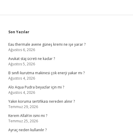
Sidebar
Son Yazılar
Eau thermale avene güneş kremi ne işe yarar ?
Ağustos 6, 2026
Avukat staj ücreti ne kadar ?
Ağustos 5, 2026
B sınıfı kurutma makinesi çok enerji yakar mı ?
Ağustos 4, 2026
Alo Aqua Pudra beyazlar için mi ?
Ağustos 4, 2026
Yakın koruma sertifikası nereden alınır ?
Temmuz 29, 2026
Kerem Allah’ın ismi mi ?
Temmuz 25, 2026
Ayraç neden kullanılır ?