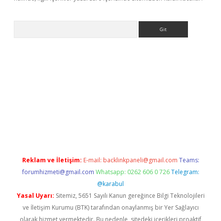
Arama
ino
Reklam ve İletişim:
E-mail:
backlinkpaneli@gmail.com
Teams:
forumhizmeti@gmail.com
Whatsapp: 0262 606 0 726
Telegram:
@karabul
Yasal Uyarı:
Sitemiz, 5651 Sayılı Kanun gereğince Bilgi Teknolojileri
ve İletişim Kurumu (BTK) tarafından onaylanmış bir Yer Sağlayıcı
olarak hizmet vermektedir. Bu nedenle, sitedeki içerikleri proaktif