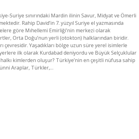
ye-Suriye sınırındaki Mardin ilinin Savur, Midyat ve Ömerli
lmektedir. Rahip David’in 7. yüzyıl Suriye el yazmasında
elere göre Mıhellemi Emirliği’nin merkezi olarak
tler, Orta Doğu’nun yerli (otokton) halklarından biridir.
çevresidir. Yaşadıkları bölge uzun süre yerel isimlerle
 yerlere ilk olarak Kurdabad deniyordu ve Büyük Selçuklular
alkı kimlerden oluşur? Türkiye’nin en çeşitli nüfusa sahip
 Sünni Araplar, Türkler,…