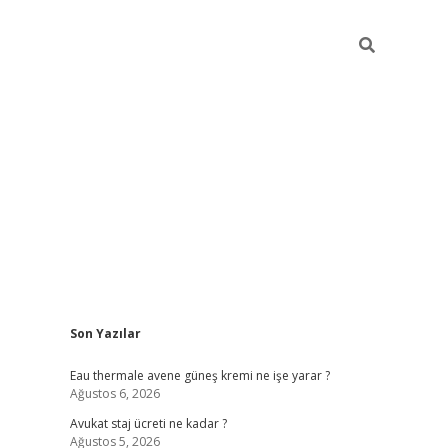
Sidebar
Son Yazılar
vdcasino
Eau thermale avene güneş kremi ne işe yarar ?
Ağustos 6, 2026
Avukat staj ücreti ne kadar ?
Ağustos 5, 2026