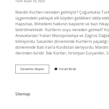
Tarih: Kasım 18, 2024
Mardin Kürtleri nereden gelmiştir? Çoğunlukla Türki
üçgenindeki yaklaşık elli köyden geldikleri iddia edi
Hapsinas, Mıhellemi halkının başkenti ve bazı hikay
belirtilmektedir. Kürtlerin soyu nereden gelmeli? Kür
Anavatanları Yukarı Mezopotamya ve Zagros Dağları 
biliniyordu. Sasaniler döneminde Kürtlerin yaşadığı
döneminde Batı İran’a Kürdistan deniyordu. Mardin h
illerinden biridir. İlde Kürtler, Hristiyan Süryaniler,
Mardin
Devamını okuyun
Yorum Bırak
Kürtleri
Nereden
Geldi
Sitemap