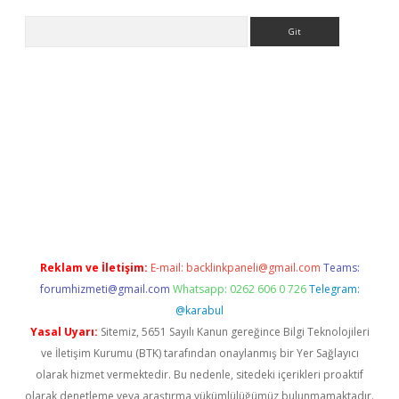
Arama
ino
Reklam ve İletişim:
E-mail:
backlinkpaneli@gmail.com
Teams:
forumhizmeti@gmail.com
Whatsapp: 0262 606 0 726
Telegram:
@karabul
Yasal Uyarı:
Sitemiz, 5651 Sayılı Kanun gereğince Bilgi Teknolojileri
ve İletişim Kurumu (BTK) tarafından onaylanmış bir Yer Sağlayıcı
olarak hizmet vermektedir. Bu nedenle, sitedeki içerikleri proaktif
olarak denetleme veya araştırma yükümlülüğümüz bulunmamaktadır.