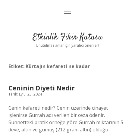
menüyü
Anasayfa
aç
Gizlilik Politikası
Etkinlik Fikir Kutusu
Yasal Uyarı
Unutulmaz anlar için yaratıcı öneriler!
Hakkımızda
Etiket:
Kürtajın kefareti ne kadar
Ceninin Diyeti Nedir
Tarih: Eylül 23, 2024
Cenin kefareti nedir? Cenin üzerinde cinayet
işlenirse Gurrah adı verilen bir ceza ödenir.
Sünnetteki pratik örneğe göre Gurrah miktarının 5
deve, altın ve gümüş (212 gram altın) olduğu