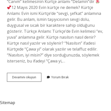
“Canım” kelimesinin Kürtçe anlamı “Delamin”dir
12 Mayıs 2020 Evin kürtçe ne demek? Kürtçe
Anlamı: Evin ismi Kürtçe’de “sevgi, şefkat” anlamına
gelir. Bu anlam, ismin taşıyıcısının sevgi dolu,
duygusal ve sıcak bir karaktere sahip olduğunu
gösterir. Türkçe Anlamı: Türkçe’de Evin kelimesi “ev,
yuva” anlamına gelir. Kürtçe nasılsın nasıl denir?
Kürtçe nasıl yazılır ve söylenir? “Nasılsın” ifadesi
Kürtçede “Çawa yi” olarak yazılır ve telaffuz edilir.
“Nasılsın, iyi misin?” diye sorduğunuzda, söylemek
isterseniz, bu ifadeyi “Çawa yi,…
Kürtçe
Devamını okuyun
Yorum Bırak
Aşkım
Ne
Demek
Sitemap