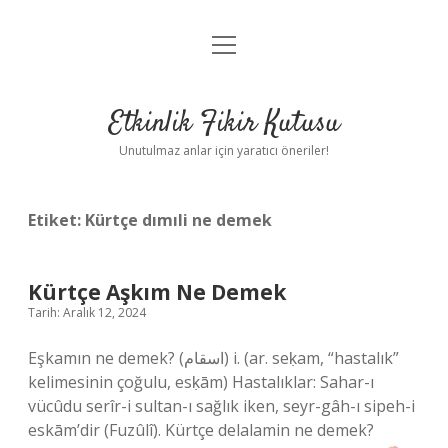
menüyü
Anasayfa
aç
Gizlilik Politikası
Etkinlik Fikir Kutusu
Yasal Uyarı
Unutulmaz anlar için yaratıcı öneriler!
Hakkımızda
Etiket:
Kürtçe dımıli ne demek
Kürtçe Aşkım Ne Demek
Tarih: Aralık 12, 2024
Eşkamın ne demek? (ﺍﺳﻘﺎﻡ) i. (ar. seḳam, “hastalık”
kelimesinin çoğulu, esḳām) Hastalıklar: Sahar-ı
vücûdu serîr-i sultan-ı sağlık iken, seyr-gâh-ı sipeh-i
eskām’dir (Fuzûlî). Kürtçe delalamin ne demek?