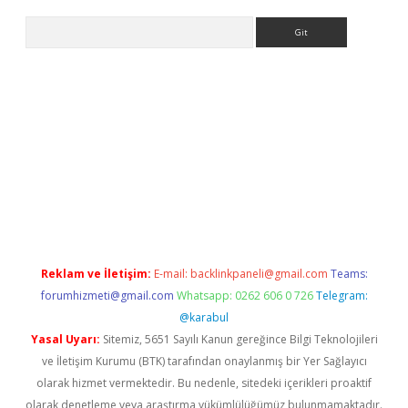
Arama
sino
Reklam ve İletişim:
E-mail:
backlinkpaneli@gmail.com
Teams:
forumhizmeti@gmail.com
Whatsapp: 0262 606 0 726
Telegram:
@karabul
Yasal Uyarı:
Sitemiz, 5651 Sayılı Kanun gereğince Bilgi Teknolojileri
ve İletişim Kurumu (BTK) tarafından onaylanmış bir Yer Sağlayıcı
olarak hizmet vermektedir. Bu nedenle, sitedeki içerikleri proaktif
olarak denetleme veya araştırma yükümlülüğümüz bulunmamaktadır.