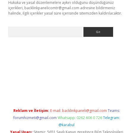
Hukuka ve yasal düzenlemelere aykırı olduğunu düşündüğünüz
içerikleri,
backlinkpanelicomtr@gmail.com
adresine bildirmeniz
halinde, ilgili içerikler yasal süre içerisinde sitemizden kaldırılacaktır.
Arama
sino
Reklam ve İletişim:
E-mail:
backlinkpaneli@gmail.com
Teams:
forumhizmeti@gmail.com
Whatsapp: 0262 606 0 726
Telegram:
@karabul
Yasal Uyarı:
Sitemiz, 5651 Sayılı Kanun gereğince Bilgi Teknolojileri