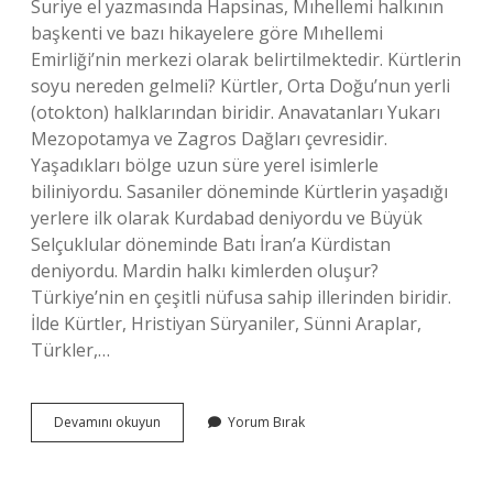
Suriye el yazmasında Hapsinas, Mıhellemi halkının
başkenti ve bazı hikayelere göre Mıhellemi
Emirliği’nin merkezi olarak belirtilmektedir. Kürtlerin
soyu nereden gelmeli? Kürtler, Orta Doğu’nun yerli
(otokton) halklarından biridir. Anavatanları Yukarı
Mezopotamya ve Zagros Dağları çevresidir.
Yaşadıkları bölge uzun süre yerel isimlerle
biliniyordu. Sasaniler döneminde Kürtlerin yaşadığı
yerlere ilk olarak Kurdabad deniyordu ve Büyük
Selçuklular döneminde Batı İran’a Kürdistan
deniyordu. Mardin halkı kimlerden oluşur?
Türkiye’nin en çeşitli nüfusa sahip illerinden biridir.
İlde Kürtler, Hristiyan Süryaniler, Sünni Araplar,
Türkler,…
Mardin
Devamını okuyun
Yorum Bırak
Kürtleri
Nereden
Geldi