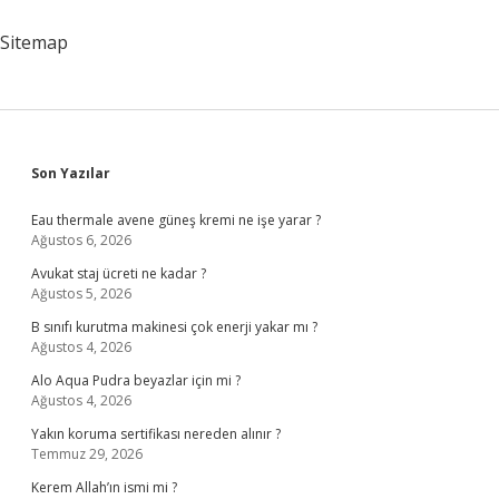
Sitemap
Sidebar
Son Yazılar
Eau thermale avene güneş kremi ne işe yarar ?
Ağustos 6, 2026
Avukat staj ücreti ne kadar ?
Ağustos 5, 2026
B sınıfı kurutma makinesi çok enerji yakar mı ?
Ağustos 4, 2026
Alo Aqua Pudra beyazlar için mi ?
Ağustos 4, 2026
Yakın koruma sertifikası nereden alınır ?
Temmuz 29, 2026
Kerem Allah’ın ismi mi ?