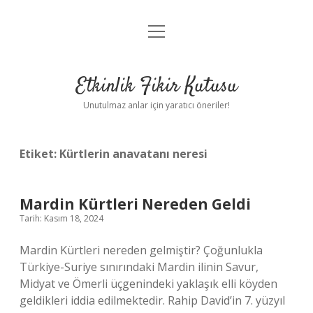
menüyü
Anasayfa
aç
Gizlilik Politikası
Etkinlik Fikir Kutusu
Yasal Uyarı
Unutulmaz anlar için yaratıcı öneriler!
Hakkımızda
Etiket:
Kürtlerin anavatanı neresi
Mardin Kürtleri Nereden Geldi
Tarih: Kasım 18, 2024
Mardin Kürtleri nereden gelmiştir? Çoğunlukla
Türkiye-Suriye sınırındaki Mardin ilinin Savur,
Midyat ve Ömerli üçgenindeki yaklaşık elli köyden
geldikleri iddia edilmektedir. Rahip David’in 7. yüzyıl